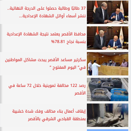
37 طالبًا وطالبة حصلوا على الدرجة النهائية..
ننشر أسماء أوائل الشهادة الإعدادية...
محافظ الأقصر يعتمد نتيجة الشهادة الإعدادية
بنسبة نجاح 78.81%
سكرتير مساعد الأقصر يبحث مشاكل المواطنين
في” اليوم المفتوح ”
رصد 122 مخالفة تموينية خلال 72 ساعة في
الأقصر
إيقاف أعمال بناء مخالف وفك شدة خشبية
بمنطقة القباحي الشرقي بالأقصر