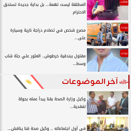
مقالات
المطلقة ليست تهمة... بل بداية جديدة تستحق
الاحترام
حوادث
مصرع شخص في تصادم دراجة نارية وسيارة
على...
حوادث
مقتول ببندقية خرطوش.. العثور علي جثة شاب
وسط...
آخر الموضوعات
وكيل وزارة الصحة بقنا يبدأ عمله بجولة
تفقدية...
في أول اجتماعاته .. وكيل صحة قنا يناقش...