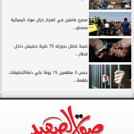
مصرع عاملين في انفجار خزان مواد كيميائية
بمصنع...
ضبط عاطل بحوزته 75 طربة حشيش داخل
قطار...
حبس 3 متهمين 15 يومًا علي ذمةالتحقيقات
بتهمة...