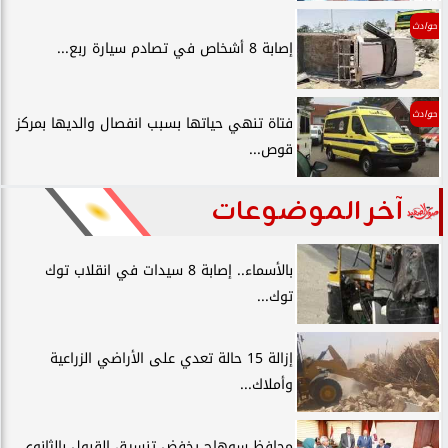
حوادث
إصابة 8 أشخاص في تصادم سيارة ربع...
حوادث
فتاة تنهي حياتها بسبب انفصال والديها بمركز
قوص...
آخر الموضوعات
بالأسماء.. إصابة 8 سيدات في انقلاب توك
توك...
إزالة 15 حالة تعدي على الأراضي الزراعية
وأملاك...
محافظ سوهاج يخفض تنسيق القبول بالثانوي