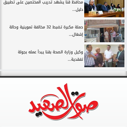
محافظ قنا يشهد تدريب المختصين على تطبيق
دليل...
حملة مكبرة تضبط 32 مخالفة تموينية وحالة
إشغال...
وكيل وزارة الصحة بقنا يبدأ عمله بجولة
تفقدية...