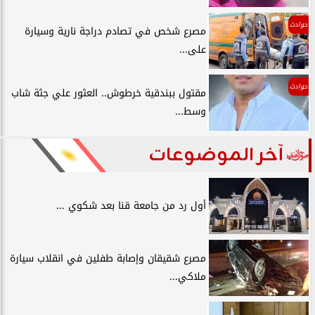
حوادث
مصرع شخص في تصادم دراجة نارية وسيارة
على...
حوادث
مقتول ببندقية خرطوش.. العثور علي جثة شاب
وسط...
آخر الموضوعات
أول رد من جامعة قنا بعد شكوي ...
مصرع شقيقان وإصابة طفلين في انقلاب سيارة
ملاكي...