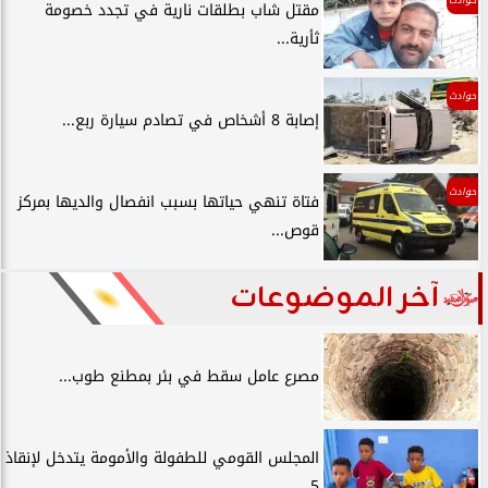
حوادث
مقتل شاب بطلقات نارية في تجدد خصومة
ثأرية...
حوادث
إصابة 8 أشخاص في تصادم سيارة ربع...
حوادث
فتاة تنهي حياتها بسبب انفصال والديها بمركز
قوص...
آخر الموضوعات
مصرع عامل سقط في بئر بمطنع طوب...
المجلس القومي للطفولة والأمومة يتدخل لإنقاذ
5...