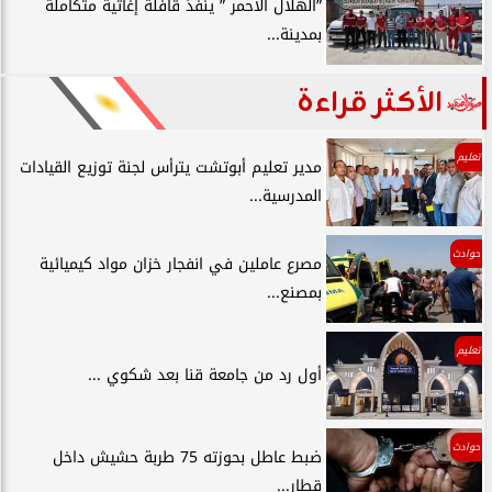
”الهلال الأحمر ” ينفذ قافلة إغاثية متكاملة
بمدينة...
الأكثر قراءة
تعليم
مدير تعليم أبوتشت يترأس لجنة توزيع القيادات
المدرسية...
حوادث
مصرع عاملين في انفجار خزان مواد كيميائية
بمصنع...
تعليم
أول رد من جامعة قنا بعد شكوي ...
حوادث
ضبط عاطل بحوزته 75 طربة حشيش داخل
قطار...