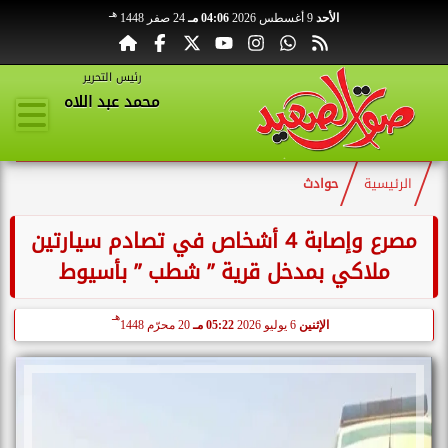
هـ
الأحد
9 أغسطس 2026
04:06 مـ
24 صفر 1448
رئيس التحرير
محمد عبد اللاه
الرئيسية
حوادث
مصرع وإصابة 4 أشخاص في تصادم سيارتين
ملاكي بمدخل قرية ” شطب ” بأسيوط
هـ
الإثنين
6 يوليو 2026
05:22 مـ
20 محرّم 1448