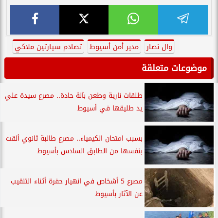
وال نصار
مدير أمن أسيوط
تصادم سيارتين ملاكي
موضوعات متعلقة
طلقات نارية وطعن بآلة حادة.. مصرع سيدة علي
يد طليقها في أسيوط
بسبب امتحان الكيمياء.. مصرع طالبة ثانوي ألقت
بنفسها من الطابق السادس بأسيوط
مصرع 5 أشخاص في انهيار حفرة أثناء التنقيب
عن الآثار بأسيوط