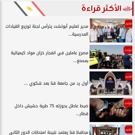
الأكثر قراءة
تعليم
مدير تعليم أبوتشت يترأس لجنة توزيع القيادات
المدرسية...
حوادث
مصرع عاملين في انفجار خزان مواد كيميائية
بمصنع...
تعليم
أول رد من جامعة قنا بعد شكوي ...
حوادث
ضبط عاطل بحوزته 75 طربة حشيش داخل
قطار...
تعليم
محافظ قنا يعتمد نتيجة امتحانات الدور الثاني