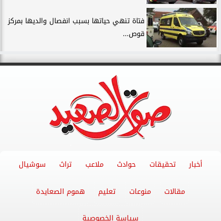
فتاة تنهي حياتها بسبب انفصال والديها بمركز
قوص...
أخبار
تحقيقات
حوادث
ملاعب
تراث
سوشيال
مقالات
منوعات
تعليم
هموم الصعايدة
سياسة الخصوصية