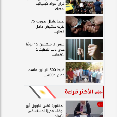
خزان مواد كيميائية
بمصنع...
ضبط عاطل بحوزته 75
طربة حشيش داخل
قطار...
حبس 3 متهمين 15 يومًا
علي ذمةالتحقيقات
بتهمة...
ضبط 500 لتر لبن فاسد،
وطن و400...
الأكثر قراءة
أخبار
الدكتورة نهى فاروق أبو
الوفا.. مديرًا لمستشفى
الأورام...