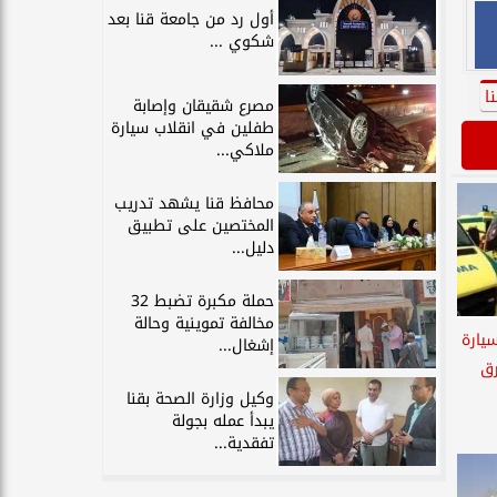
أول رد من جامعة قنا بعد
شكوي ...
ا
مصرع شقيقان وإصابة
طفلين في انقلاب سيارة
ملاكي...
محافظ قنا يشهد تدريب
المختصين على تطبيق
دليل...
حملة مكبرة تضبط 32
مخالفة تموينية وحالة
يارة
إشغال...
رق
وكيل وزارة الصحة بقنا
يبدأ عمله بجولة
تفقدية...