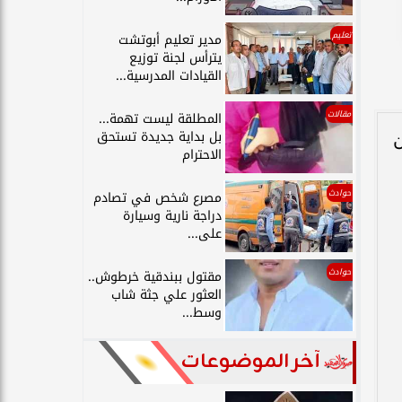
تعليم
مدير تعليم أبوتشت
يترأس لجنة توزيع
القيادات المدرسية...
مقالات
المطلقة ليست تهمة...
بل بداية جديدة تستحق
ن
الاحترام
حوادث
مصرع شخص في تصادم
دراجة نارية وسيارة
على...
حوادث
مقتول ببندقية خرطوش..
العثور علي جثة شاب
وسط...
آخر الموضوعات