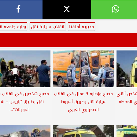
مديرية أمنقنا
انقلاب سيارة نقل
بوابة جامعة قن
شخص ألقي
مصرع وإصابة 9 عمال في انقلاب
مصرع شخصين في انقلاب س
ي المحطة
سيارة نقل بطريق أسيوط
نقل بطريق ”باريس – ش
الصحراوي الغربي
العوينات”...