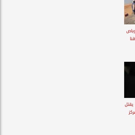
وباص
نا
 يقتل
ركز