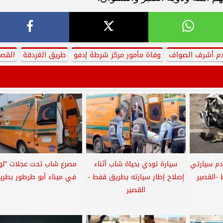
دم أشرف الصواف
وفاة مأمور مركز شرطة إدفو
طريق الغردقة
القصي
دم سيارتي
سيارة تودي بحياة شاب أثناء
مصرع شاب تحت عجلات ”لود
-القصير
إصلاح إطار سيارته بطريق قفط -
في ميناء أبو طرطور بطريق
القصير