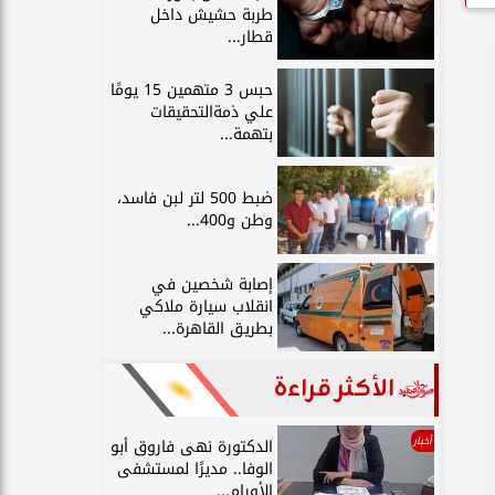
طربة حشيش داخل
قطار...
حبس 3 متهمين 15 يومًا
علي ذمةالتحقيقات
بتهمة...
ضبط 500 لتر لبن فاسد،
وطن و400...
إصابة شخصين في
انقلاب سيارة ملاكي
بطريق القاهرة...
الأكثر قراءة
أخبار
الدكتورة نهى فاروق أبو
الوفا.. مديرًا لمستشفى
الأورام...