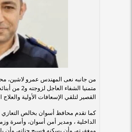
من جانبه نعى المهندس عمرو لاشين، مح
متمنيا الشفاء
القصير لتلقي الإسعافات الأولية والعلاج ال
كما تقدم محافظ أسوان بخالص التعازي وص
الداخلية ، ومدير أمن أسوان، وأسرة وزملا
ومغفرته، وأن يسكنه فسيح جناته، وأن يله