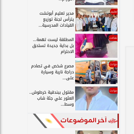
تعليم
مدير تعليم أبوتشت
يترأس لجنة توزيع
القيادات المدرسية...
مقالات
المطلقة ليست تهمة...
بل بداية جديدة تستحق
الاحترام
حوادث
مصرع شخص في تصادم
دراجة نارية وسيارة
على...
حوادث
مقتول ببندقية خرطوش..
العثور علي جثة شاب
وسط...
آخر الموضوعات