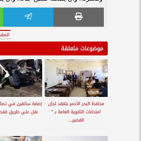
المق
موضوعات متعلقة
محافظ البحر الأحمر بتفقد لجان
إصابة سائقين في تصا
امتحانات الثانوية العامة بـ ”
نقل على طريق قفط 
القصير...