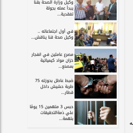
وكيل وزارة الصحة بقنا
يبدأ عمله بجولة
تفقدية...
في أول اجتماعاته ..
وكيل صحة قنا يناقش...
مصرع عاملين في انفجار
خزان مواد كيميائية
بمصنع...
ضبط عاطل بحوزته 75
طربة حشيش داخل
قطار...
حبس 3 متهمين 15 يومًا
علي ذمةالتحقيقات
بتهمة...
ه