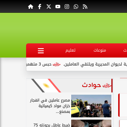
ت
منوعات
تعليم
المديرية ويلتقي العاملين.
حبس 3 متهمين 15 يومًا علي ذمةالتحقيقات بتهمة التنقيب عن الآثار داخل...
حوادث
مصرع عاملين في انفجار
خزان مواد كيميائية
بمصنع...
ضبط عاطل بحوزته 75