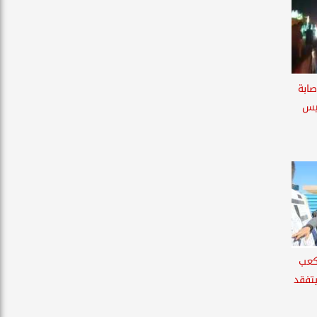
صابة
بيس
9 متر مكعب
يتفقد