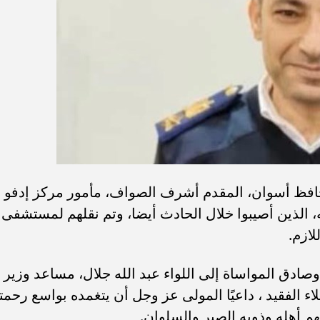
افظ أسوان، المقدم أشرف الصواف، مأمور مركز إدفو
 العاجل لزوجته و2 من أبنائه، الذين أصيبوا خلال الحادث أيضا، وتم نقلهم لمستشفى
لازم.
ادق المواساة إلى اللواء عبد الله جلال، مساعد وزير
ء الفقيد ، داعيًا المولى عز وجل أن يتغمده بواسع رحمت
م أهله وذويه الصبر والسلوان.