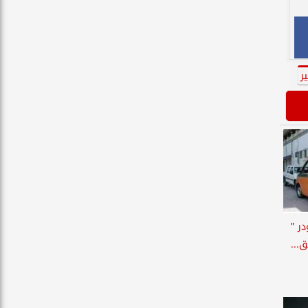
ر
ر ”
...