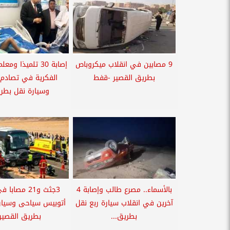
9 مصابين في انقلاب ميكروباص
إصابة 30 تلميذا وم
بطريق القصير -قفط
الفكرية في تصادم
وسيارة نقل بطري
بالأسماء.. مصرع طالب وإصابة 4
3جثث و21 مصا
آخرين في انقلاب سيارة ربع نقل
أتوبيس سياحى وسيارة
بطريق...
بطريق القصير.