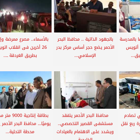
علما بالمدرسة
بالجهود الذاتية .. محافظ البحر
بالأسماء.. مصرع ممرضة وإ
 أتويس
الأحمر يضع حجر أساس مركز بدر
26 أخرين فى انقلاب اتو
ق...
الإسلامي...
بطريق الغردقة ـ...
با في تصادم
محافظ البحر الأحمر يتفقد
بطاقة إنتاجية 000
 ربع نقل
مستشفى القصير التخصصي..
يوميًا… محافظ البحر الأحمر 
..
ويشدد على الاهتمام بالعيادات
محطة التحلية...
الخارجية