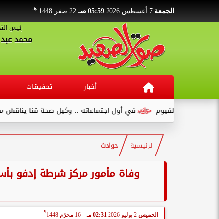
هـ
الجمعة
7 أغسطس 2026
05:59 صـ
22 صفر 1448
رئيس التح
محمد عبد ا
أخبار
تحقيقات
نع بالفيوم
في أول اجتماعاته .. وكيل صحة قنا يناقش مع عدد من ال
الرئيسية
حوادث
وفاة مأمور مركز شرطة إدفو بأس
هـ
الخميس
2 يوليو 2026
02:31 مـ
16 محرّم 1448