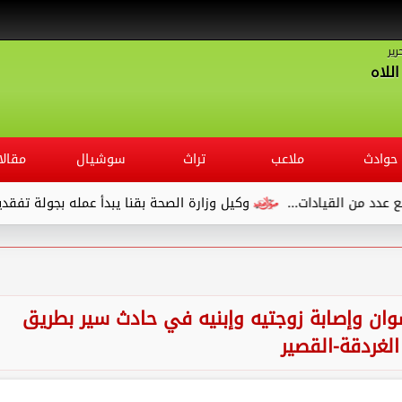
رير
للاه
حوادث
ملاعب
تراث
سوشيال
مقالا
قيادات...
وكيل وزارة الصحة بقنا يبدأ عمله بجولة تفقدية لديوان 
وان وإصابة زوجتيه وإبنيه في حادث سير بطريق
الغردقة-القصير