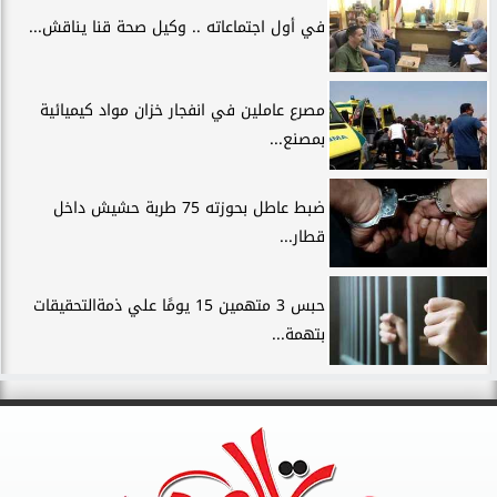
في أول اجتماعاته .. وكيل صحة قنا يناقش...
مصرع عاملين في انفجار خزان مواد كيميائية
بمصنع...
ضبط عاطل بحوزته 75 طربة حشيش داخل
قطار...
حبس 3 متهمين 15 يومًا علي ذمةالتحقيقات
بتهمة...