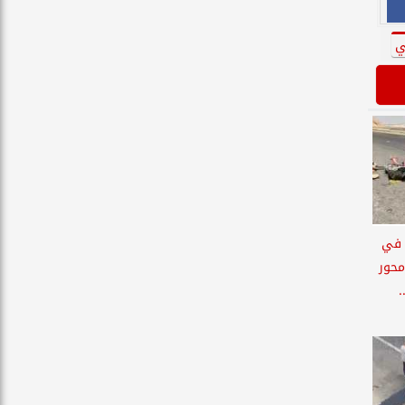
ي
 أشخاص في
محور
.