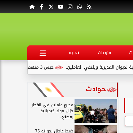
ت
منوعات
تعليم
لمديرية ويلتقي العاملين.
حبس 3 متهمين 15 يومًا علي ذمةالتحقيقات بتهمة التنقيب عن الآثار داخل...
حوادث
مصرع عاملين في انفجار
خزان مواد كيميائية
بمصنع...
ضبط عاطل بحوزته 75