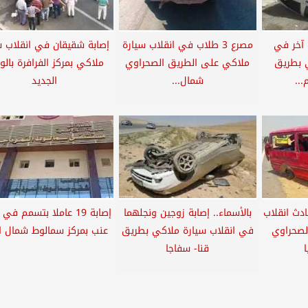
آخر في
مصرع 3 طلاب في انقلاب سيارة
إصابة شقيقان في انقلاب س
ي بطريق
ملاكي على الطريق الصحراوي
ملاكي بمركز الفرافرة بالو
...
شمال...
الجديد
 حادث انقلاب
بالأسماء.. إصابة زوجين ونجلهما
إصابة 19 عاملا بتسمم في
لصحراوي
في انقلاب سيارة ملاكي بطريق
عنب بمركز سمالوط شمال ال
ا
قنا- سفاجا