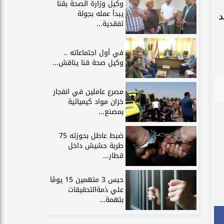
وكيل وزارة الصحة بقنا
يبدأ عمله بجولة
د
تفقدية...
في أول اجتماعاته ..
وكيل صحة قنا يناقش...
مصرع عاملين في انفجار
خزان مواد كيميائية
بمصنع...
ضبط عاطل بحوزته 75
طربة حشيش داخل
قطار...
حبس 3 متهمين 15 يومًا
علي ذمةالتحقيقات
بتهمة...