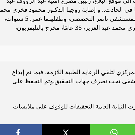
لى موقع البلاغ، زتبين مصرع أمنية عبد الرؤوف عبد
بإصابتها في الحادث.، و إصابة زوجها الدكتور محمود فخري محم
عبد العزيز، 33 عامًا، طبيب علاج طبيعي بمستشفى ناصر التخصصي، وطفليهما عمر، 5 سنوات،
وسليم، 3 سنوات، بالإضافة إلى أحمد فخري محمد عبد العزيز، 38 عامًا، مخرج بالتليفزيون،
كزي لتلقي الرعاية الطبية اللازمة، فيما تم إيداع
ستشفى تحت تصرف جهات التحقيق.وتم التحفظ على
رت النيابة العامة التحقيقات للوقوف على ملابسات