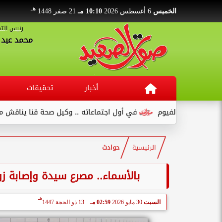
هـ
الخميس
6 أغسطس 2026
10:10 مـ
21 صفر 1448
رئيس التح
محمد عبد ا
أخبار
تحقيقات
ع بالفيوم
في أول اجتماعاته .. وكيل صحة قنا يناقش مع عدد من ال
الرئيسية
حوادث
بالأسماء.. مصرع سيدة وإصابة ز
هـ
السبت
30 مايو 2026
02:59 مـ
13 ذو الحجة 1447