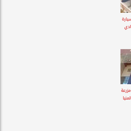
يارة
ادي
 مزرعة
منيا