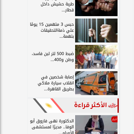
طربة حشيش داخل
قطار...
حبس 3 متهمين 15 يومًا
علي ذمةالتحقيقات
بتهمة...
ضبط 500 لتر لبن فاسد،
وطن و400...
إصابة شخصين في
انقلاب سيارة ملاكي
بطريق القاهرة...
الأكثر قراءة
أخبار
الدكتورة نهى فاروق أبو
الوفا.. مديرًا لمستشفى
الأورام...