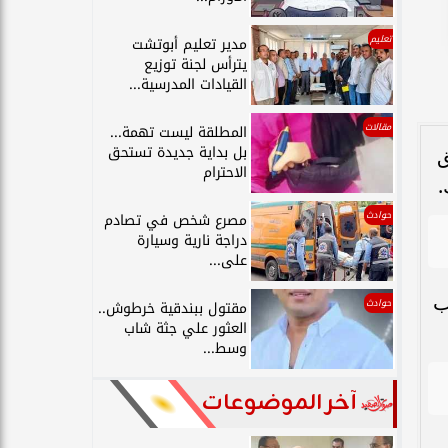
تعليم
مدير تعليم أبوتشت
يترأس لجنة توزيع
القيادات المدرسية...
مقالات
المطلقة ليست تهمة...
بل بداية جديدة تستحق
ق
الاحترام
.
حوادث
مصرع شخص في تصادم
دراجة نارية وسيارة
على...
ب
حوادث
مقتول ببندقية خرطوش..
العثور علي جثة شاب
وسط...
آخر الموضوعات