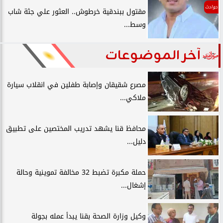
حوادث
مقتول ببندقية خرطوش.. العثور علي جثة شاب
وسط...
آخر الموضوعات
مصرع شقيقان وإصابة طفلين في انقلاب سيارة
ملاكي...
محافظ قنا يشهد تدريب المختصين على تطبيق
دليل...
حملة مكبرة تضبط 32 مخالفة تموينية وحالة
إشغال...
وكيل وزارة الصحة بقنا يبدأ عمله بجولة