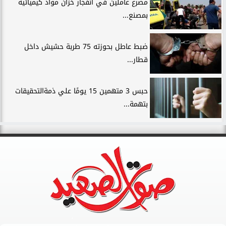
مصرع عاملين في انفجار خزان مواد كيميائية
بمصنع...
ضبط عاطل بحوزته 75 طربة حشيش داخل
قطار...
حبس 3 متهمين 15 يومًا علي ذمةالتحقيقات
بتهمة...