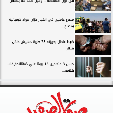
في أول اجتماعاته .. وكيل صحة قنا يناقش...
مصرع عاملين في انفجار خزان مواد كيميائية
بمصنع...
ضبط عاطل بحوزته 75 طربة حشيش داخل
قطار...
حبس 3 متهمين 15 يومًا علي ذمةالتحقيقات
بتهمة...