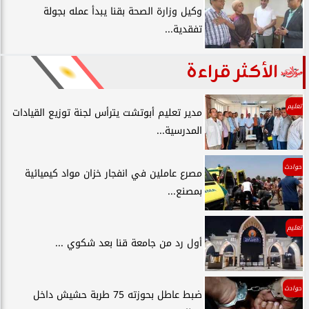
وكيل وزارة الصحة بقنا يبدأ عمله بجولة
تفقدية...
الأكثر قراءة
تعليم
مدير تعليم أبوتشت يترأس لجنة توزيع القيادات
المدرسية...
حوادث
مصرع عاملين في انفجار خزان مواد كيميائية
بمصنع...
تعليم
أول رد من جامعة قنا بعد شكوي ...
حوادث
ضبط عاطل بحوزته 75 طربة حشيش داخل