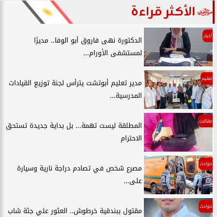
الأكثر قراءة
أخبار
الدكتورة نهى فاروق أبو الوفا.. مديرًا
لمستشفى الأورام...
تعليم
مدير تعليم أبوتشت يترأس لجنة توزيع القيادات
المدرسية...
مقالات
المطلقة ليست تهمة... بل بداية جديدة تستحق
الاحترام
حوادث
مصرع شخص في تصادم دراجة نارية وسيارة
على...
حوادث
مقتول ببندقية خرطوش.. العثور علي جثة شاب