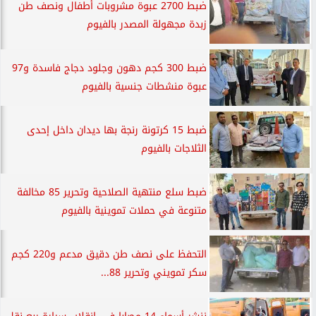
ضبط 2700 عبوة مشروبات أطفال ونصف طن
زبدة مجهولة المصدر بالفيوم
ضبط 300 كجم دهون وجلود دجاج فاسدة و97
عبوة منشطات جنسية بالفيوم
ضبط 15 كرتونة رنجة بها ديدان داخل إحدى
الثلاجات بالفيوم
ضبط سلع منتهية الصلاحية وتحرير 85 مخالفة
متنوعة في حملات تموينية بالفيوم
التحفظ على نصف طن دقيق مدعم و220 كجم
سكر تمويني وتحرير 88...