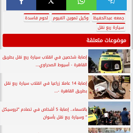
جمعه عبدالحفيظ
وكيل تموين الفيوم
لحوم فاسدة
سيارة ربع نقل
موضوعات متعلقة
إصابة شخصين في انقلاب سيارة ربع نقل بطريق
القاهرة - أسيوط الصحراوي...
إصابة 14 عاملا زراعيا في انقلاب سيارة ربع نقل
بطريق القاهرة -...
بالاسماء.. إصابة 5 أشخاص في تصادم ”تروسيكل
” وسيارة ربع نقل بأسوان