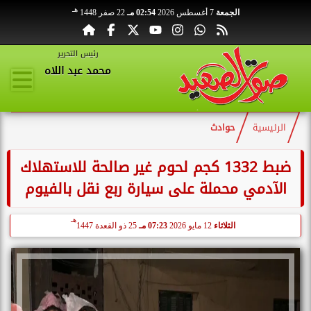
هـ
الجمعة
7 أغسطس 2026
02:54 مـ
22 صفر 1448
رئيس التحرير
محمد عبد اللاه
الرئيسية
حوادث
ضبط 1332 كجم لحوم غير صالحة للاستهلاك
الآدمي محملة على سيارة ربع نقل بالفيوم
هـ
الثلاثاء
12 مايو 2026
07:23 مـ
25 ذو القعدة 1447