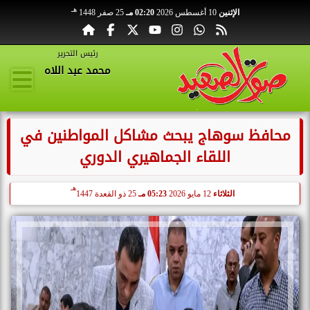
هـ
الإثنين
10 أغسطس 2026
02:20 مـ
25 صفر 1448
رئيس التحرير
محمد عبد اللاه
محافظ سوهاج يبحث مشاكل المواطنين في
اللقاء الجماهيري الدوري
هـ
الثلاثاء
12 مايو 2026
05:23 مـ
25 ذو القعدة 1447