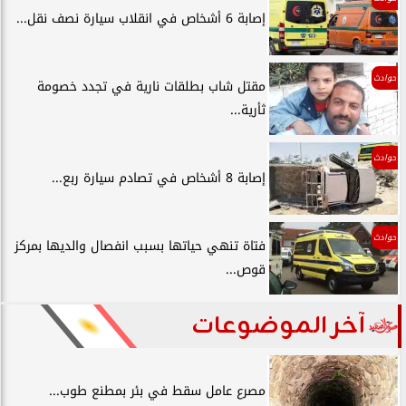
إصابة 6 أشخاص في انقلاب سيارة نصف نقل...
حوادث
مقتل شاب بطلقات نارية في تجدد خصومة
ثأرية...
حوادث
إصابة 8 أشخاص في تصادم سيارة ربع...
حوادث
فتاة تنهي حياتها بسبب انفصال والديها بمركز
قوص...
آخر الموضوعات
مصرع عامل سقط في بئر بمطنع طوب...