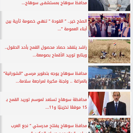
محافظ سوهاج بمستشفى سوهاج...
الصلح خير.. ” القودة ” تنهي خصومة ثأرية بين
أبناء العمومة ”...
راشد يتفقد حصاد محصول القمح بأحد الحقول..
ويتابع توريد الأقماح بصومعة...
محافظ سوهاج يوجه بتطوير مرسى ”الشورانية”
بالمراغة .. ولجنة مكبرة لمراجعة سلامة...
محافظة سوهاج تستعد لموسم توريد القمح بـ
15 موقعًا تخزينيًا و11...
محافظ سوهاج يفتتح مدرستي ” نجع العرب