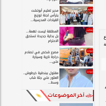
تعليم
مدير تعليم أبوتشت
يترأس لجنة توزيع
القيادات المدرسية...
مقالات
المطلقة ليست تهمة...
بل بداية جديدة تستحق
ع
الاحترام
ة
حوادث
مصرع شخص في تصادم
دراجة نارية وسيارة
على...
حوادث
مقتول ببندقية خرطوش..
العثور علي جثة شاب
وسط...
آخر الموضوعات