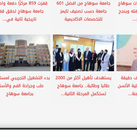
ت سوهاج
جامعة سوهاج من افضل 601
قفزت 859 مركزًا دفعة و
فله وينجح
جامعة حسب تصنيف تايمز
جامعة سوهاج تحقق قفز
..
للتخصصات الاكاديمية
تاريخية ثانية في...
 حقيقة
يستهدف تأهيل أكثر من 2000
بدء التشغيل التجريبي لمس
ية الألسن
طالبا وطالبة.. جامعة سوهاج
طب وجراحة الفم والأسن
ة...
تستكمل المرحلة الثانية...
بجامعة سوهاج