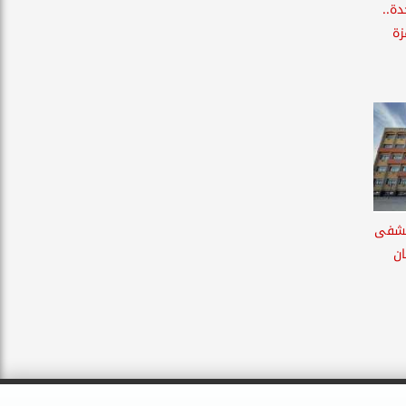
احدة..
ة
تشفى
ان