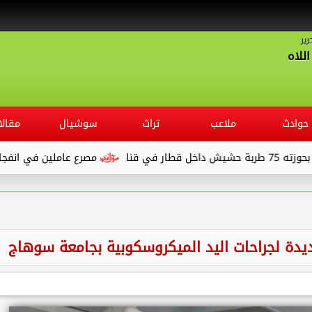
رير
للاه
حوادث
ملاعب
تراث
سوشيال
مقالا
مصرع عاملين في انفجار خزان مواد 