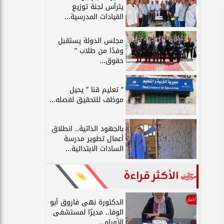
يترأس لجنة توزيع
القيادات المدرسية...
مجلس الدولة يستقبل
وفدًا من طلاب ”
حقوق...
” تعليم قنا ” يحيل
موظف للتحقيق لفصله...
بالجهود الذاتية.. انطلاق
أعمال تطوير مدرسة
السادات الابتدائية...
الأكثر قراءة
أخبار
الدكتورة نهى فاروق أبو
الوفا.. مديرًا لمستشفى
الأورام...