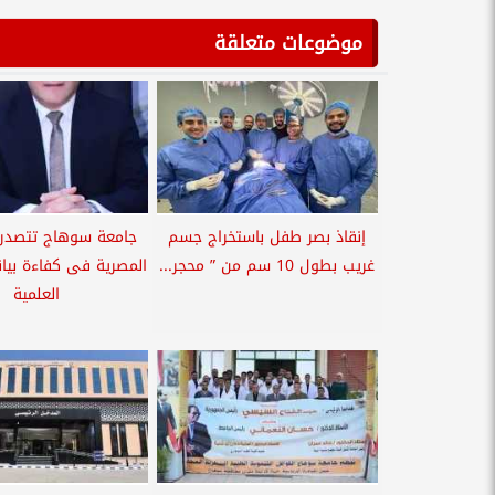
موضوعات متعلقة
إنقاذ بصر طفل باستخراج جسم
جامعة سوهاج تتصدر 
غريب بطول 10 سم من ” محجر...
المصرية فى كفاءة بيان
العلمية