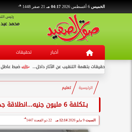
هـ
الخميس
6 أغسطس 2026
04:17 مـ
21 صفر 1448
رئيس التح
محمد عبد ا
أخبار
تحقيقات
ضبط عاطل بحوزته 75 طربة حشيش داخل قطار في قنا
الرئيسية
تعليم
بـتكلفة 6 مليون جنيه...انطلاقة جديدة لجراحات اليد الميكروسكوبية بجامعة سوهاج
هـ
السبت
9 مايو 2026
12:14 مـ
22 ذو القعدة 1447