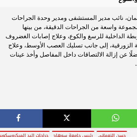
ثمان، نائب مدير المستشفى ومدير وحدة الجراحات
جموعة واسعة من الجراحات الدقيقة، من بينها
بطة الداخلية للرسغ والكوع، وعلاج إصابات الغضروف
مة الزورقية، إلى جانب تسليك العصب الأوسط، وعلاج
“لقيمة العضد” (tennis elbow)، فضلًا عن إزالة الالتصاقات داخل المفاصل وأخذ عينات
حسن النعماني
رئيس جامعة سوهاج
جراحات اليد الميكروسكوبي