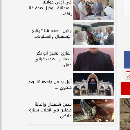
في أولى جولاته
الميدانية.. وكيل صحة قنا
يتفقد...
وكيل ” صحة قنا ” يتابع
الإستقبال والعمليات...
القارئ الشيخ أبو بكر
الدماس.. صوت قرآني
حمل...
ي
أول رد من جامعة قنا بعد
شكوي ...
مصرع شقيقان وإصابة
طفلين في انقلاب سيارة
ملاكي...