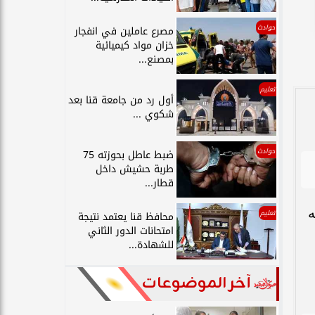
حوادث
مصرع عاملين في انفجار
خزان مواد كيميائية
بمصنع...
تعليم
أول رد من جامعة قنا بعد
شكوي ...
حوادث
ضبط عاطل بحوزته 75
طربة حشيش داخل
قطار...
ه
تعليم
محافظ قنا يعتمد نتيجة
امتحانات الدور الثاني
للشهادة...
آخر الموضوعات