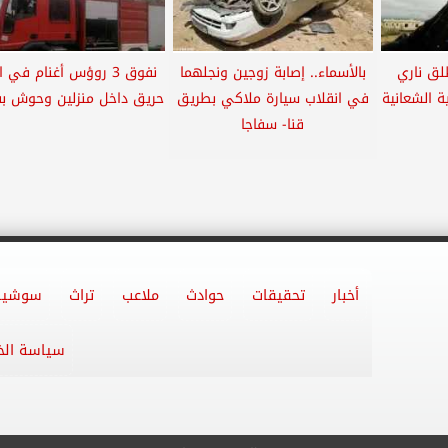
لق ناري
بالأسماء.. إصابة زوجين ونجلهما
نفوق 3 روؤس أغنام في ا
 الشعانية
في انقلاب سيارة ملاكي بطريق
حريق داخل منزلين وحوش بقر
قنا- سفاجا
أخبار
تحقيقات
حوادث
ملاعب
تراث
سوشيا
سياسة ال