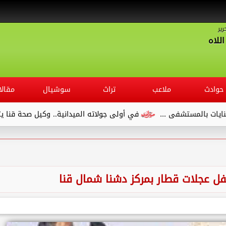
رير
للاه
حوادث
ملاعب
تراث
سوشيال
مقالا
ستشفى ...
في أولى جولاته الميدانية.. وكيل صحة قنا يتفقد مست
ل عجلات قطار بمركز دشنا شمال قنا