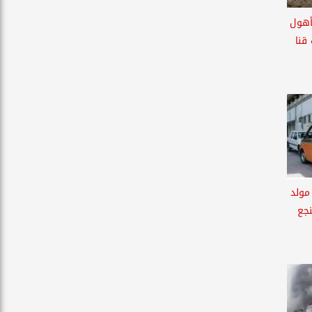
أهول
قنا
 مولد
جع