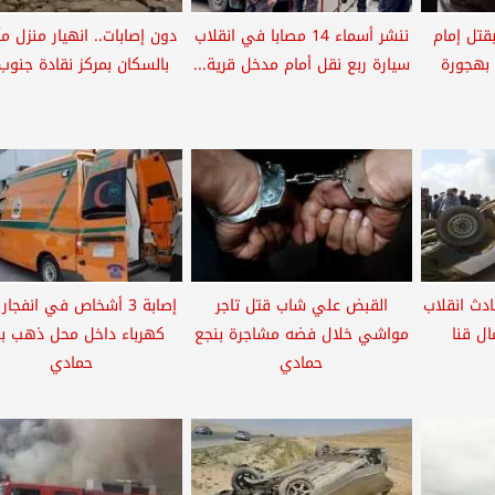
قتل إمام
ننشر أسماء 14 مصابا في انقلاب
دون إصابات.. انهيار منزل م
 بهجورة
سيارة ربع نقل أمام مدخل قرية...
بالسكان بمركز نقادة جنوب 
حادث انقلاب
القبض علي شاب قتل تاجر
إصابة 3 أشخاص في انفجار
ل قنا
مواشي خلال فضه مشاجرة بنجع
كهرباء داخل محل ذهب بن
حمادي
حمادي