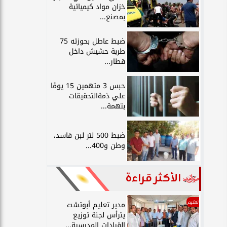
خزان مواد كيميائية
بمصنع...
ضبط عاطل بحوزته 75
طربة حشيش داخل
قطار...
حبس 3 متهمين 15 يومًا
علي ذمةالتحقيقات
بتهمة...
ضبط 500 لتر لبن فاسد،
وطن و400...
الأكثر قراءة
تعليم
مدير تعليم أبوتشت
يترأس لجنة توزيع
القيادات المدرسية...