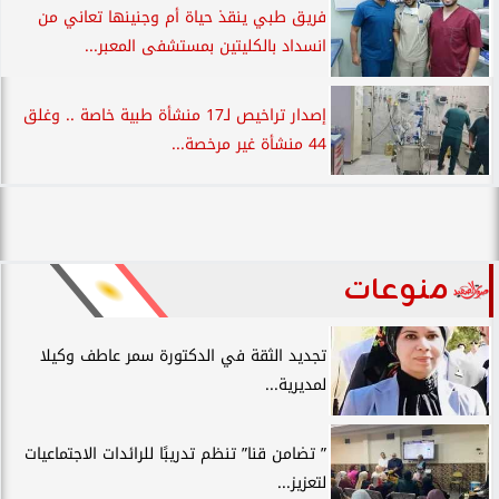
فريق طبي ينقذ حياة أم وجنينها تعاني من
انسداد بالكليتين بمستشفى المعبر...
إصدار تراخيص لـ17 منشأة طبية خاصة .. وغلق
44 منشأة غير مرخصة...
منوعات
تجديد الثقة في الدكتورة سمر عاطف وكيلا
لمديرية...
” تضامن قنا” تنظم تدريبًا للرائدات الاجتماعيات
لتعزيز...