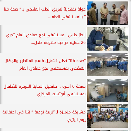
جولة تفقدية لفريق الطب العلاجي بـ ” صحة قنا
” بالمستشفي العام...
إنجاز طبي.. مستشفى نجع حمادي العام تجري
26 عملية جراحية متنوعة خلال...
”صحة قنا” تعلن تشغيل قسم المناظير والجهاز
الهضمي بمستشفى نجع حمادي العام
بسعة 6 أسرة .. تشغيل العناية المركزة للأطفال
بمستشفى أبوتشت المركزي
مشاركة متميزة لـ ”تربية نوعية ” قنا فى احتفالية
يوم اليتيم.