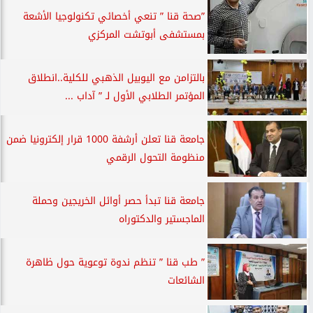
”صحة قنا ” تنعي أخصائي تكنولوجيا الأشعة
بمستشفى أبوتشت المركزي
بالتزامن مع اليوبيل الذهبي للكلية..انطلاق
المؤتمر الطلابي الأول لـ ” آداب ...
جامعة قنا تعلن أرشفة 1000 قرار إلكترونيا ضمن
منظومة التحول الرقمي
جامعة قنا تبدأ حصر أوائل الخريجين وحملة
الماجستير والدكتوراه
” طب قنا ” تنظم ندوة توعوية حول ظاهرة
الشائعات