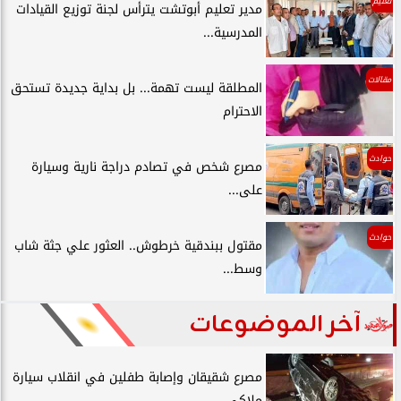
تعليم
مدير تعليم أبوتشت يترأس لجنة توزيع القيادات
المدرسية...
مقالات
المطلقة ليست تهمة... بل بداية جديدة تستحق
الاحترام
حوادث
مصرع شخص في تصادم دراجة نارية وسيارة
على...
حوادث
مقتول ببندقية خرطوش.. العثور علي جثة شاب
وسط...
آخر الموضوعات
مصرع شقيقان وإصابة طفلين في انقلاب سيارة
ملاكي...