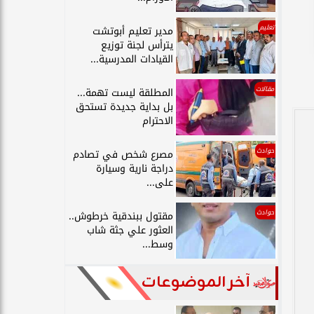
تعليم
مدير تعليم أبوتشت
يترأس لجنة توزيع
القيادات المدرسية...
مقالات
المطلقة ليست تهمة...
بل بداية جديدة تستحق
الاحترام
حوادث
مصرع شخص في تصادم
دراجة نارية وسيارة
على...
حوادث
مقتول ببندقية خرطوش..
العثور علي جثة شاب
وسط...
آخر الموضوعات