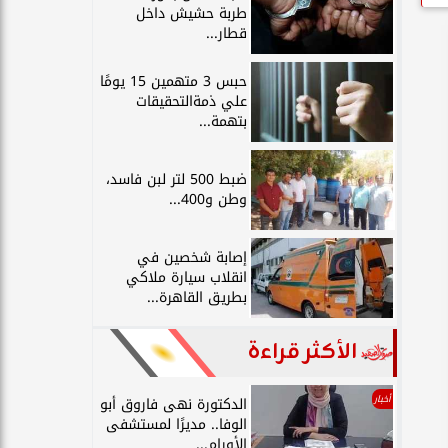
طربة حشيش داخل
قطار...
حبس 3 متهمين 15 يومًا
علي ذمةالتحقيقات
بتهمة...
ضبط 500 لتر لبن فاسد،
وطن و400...
إصابة شخصين في
انقلاب سيارة ملاكي
بطريق القاهرة...
الأكثر قراءة
أخبار
الدكتورة نهى فاروق أبو
الوفا.. مديرًا لمستشفى
الأورام...