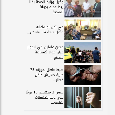
وكيل وزارة الصحة بقنا
يبدأ عمله بجولة
تفقدية...
في أول اجتماعاته ..
وكيل صحة قنا يناقش...
مصرع عاملين في انفجار
خزان مواد كيميائية
بمصنع...
ضبط عاطل بحوزته 75
طربة حشيش داخل
قطار...
حبس 3 متهمين 15 يومًا
علي ذمةالتحقيقات
بتهمة...