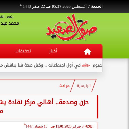
هـ
الجمعة
7 أغسطس 2026
05:37 صـ
22 صفر 1448
رئيس التح
محمد عبد ا
أخبار
تحقيقات
م
في أول اجتماعاته .. وكيل صحة قنا يناقش مع عدد من القيادات..
الرئيسية
حوادث
م
هـ
الثلاثاء
3 فبراير 2026
11:01 صـ
15 شعبان 1447