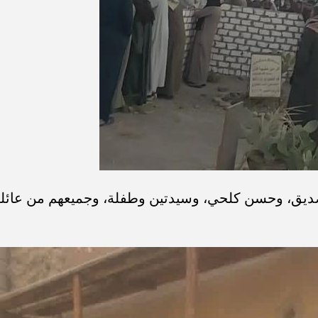
يق، وحسن كلحي، وسيدتين وطفلة، وجميعهم من عائل