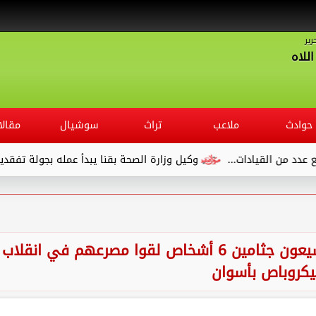
رير
للاه
حوادث
ملاعب
تراث
سوشيال
مقالا
.
وكيل وزارة الصحة بقنا يبدأ عمله بجولة تفقدية لديوان المديرية 
حزن وصدمة.. أهالي مركز نقادة يشيعون جثامين 6 أشخاص لقوا مصرعهم في انقلاب
يكروباص بأسوان