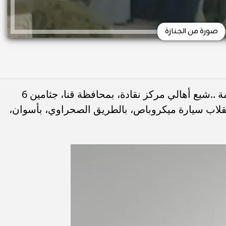
صورة من الجنازة
في مشهد مهيب ، يكسوه الحزن، والصدمة ..شيع أهالي مركز نقادة، بمحافظة قنا، جثامين 6
قلاب سيارة ميكروباص، بالطريق الصحراوي، بأسوان،