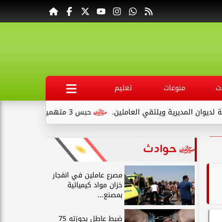
ت
منوعات
تعليم
ويلتقي العاملين.
حبس 3 متهمين 15 يومًا علي ذمةالتحقيقات بتهمة التنقيب عن الآثار داخل...
حوادث
مصرع عاملين في انفجار
خزان مواد كيميائية
بمصنع...
ضبط عاطل بحوزته 75