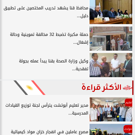
محافظ قنا يشهد تدريب المختصين على تطبيق
دليل...
حملة مكبرة تضبط 32 مخالفة تموينية وحالة
إشغال...
وكيل وزارة الصحة بقنا يبدأ عمله بجولة
تفقدية...
الأكثر قراءة
تعليم
مدير تعليم أبوتشت يترأس لجنة توزيع القيادات
المدرسية...
حوادث
مصرع عاملين في انفجار خزان مواد كيميائية