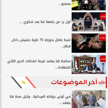
بمصنع...
تعليم
أول رد من جامعة قنا بعد شكوي ...
حوادث
ضبط عاطل بحوزته 75 طربة حشيش داخل
قطار...
تعليم
محافظ قنا يعتمد نتيجة امتحانات الدور الثاني
للشهادة...
آخر الموضوعات
في أولى جولاته الميدانية.. وكيل صحة قنا
يتفقد...