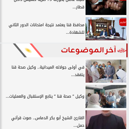
قطار...
تعليم
محافظ قنا يعتمد نتيجة امتحانات الدور الثاني
للشهادة...
آخر الموضوعات
في أولى جولاته الميدانية.. وكيل صحة قنا
يتفقد...
وكيل ” صحة قنا ” يتابع الإستقبال والعمليات...
القارئ الشيخ أبو بكر الدماس.. صوت قرآني
حمل...