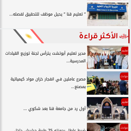
” تعليم قنا ” يحيل موظف للتحقيق لفصله...
الأكثر قراءة
تعليم
مدير تعليم أبوتشت يترأس لجنة توزيع القيادات
المدرسية...
حوادث
مصرع عاملين في انفجار خزان مواد كيميائية
بمصنع...
تعليم
أول رد من جامعة قنا بعد شكوي ...
حوادث
ضبط عاطل بحوزته 75 طربة حشيش داخل