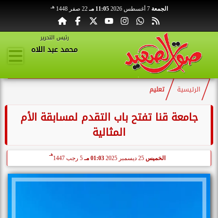
هـ
الجمعة
7 أغسطس 2026
11:05 مـ
22 صفر 1448
رئيس التحرير
محمد عبد اللاه
الرئيسية
تعليم
جامعة قنا تفتح باب التقدم لمسابقة الأم
المثالية
هـ
الخميس
25 ديسمبر 2025
01:03 مـ
5 رجب 1447