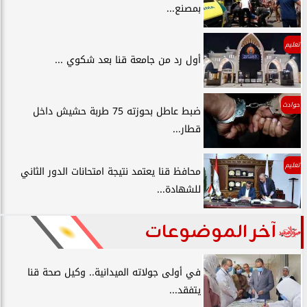
بمصنع...
تعليم
أول رد من جامعة قنا بعد شكوي ...
حوادث
ضبط عاطل بحوزته 75 طربة حشيش داخل
قطار...
تعليم
محافظ قنا يعتمد نتيجة امتحانات الدور الثاني
للشهادة...
آخر الموضوعات
في أولى جولاته الميدانية.. وكيل صحة قنا
يتفقد...