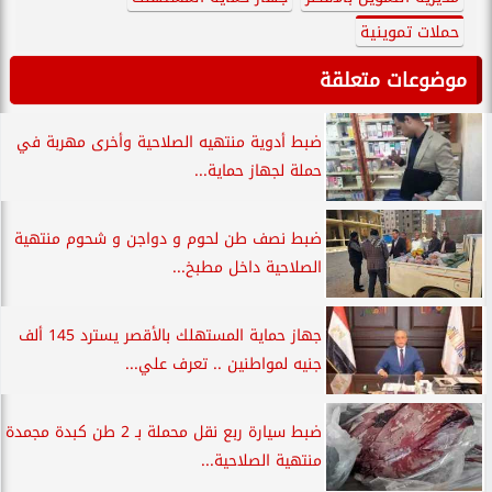
حملات تموينية
موضوعات متعلقة
ضبط أدوية منتهيه الصلاحية وأخرى مهربة في
حملة لجهاز حماية...
ضبط نصف طن لحوم و دواجن و شحوم منتهية
الصلاحية داخل مطبخ...
جهاز حماية المستهلك بالأقصر يسترد 145 ألف
جنيه لمواطنين .. تعرف علي...
ضبط سيارة ربع نقل محملة بـ 2 طن كبدة مجمدة
منتهية الصلاحية...