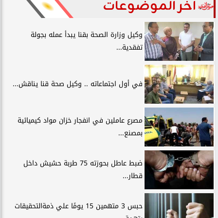
آخر الموضوعات
وكيل وزارة الصحة بقنا يبدأ عمله بجولة
تفقدية...
في أول اجتماعاته .. وكيل صحة قنا يناقش...
مصرع عاملين في انفجار خزان مواد كيميائية
بمصنع...
ضبط عاطل بحوزته 75 طربة حشيش داخل
قطار...
حبس 3 متهمين 15 يومًا علي ذمةالتحقيقات