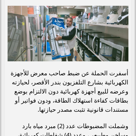
أسفرت الحملة عن ضبط صاحب معرض للأجهزة
الكهربائية بشارع التلفزيون بندر الأقصر، لحيازته
وعرضه للبيع أجهزة كهربائية دون الالتزام بوضع
بطاقات كفاءة استهلاك الطاقة، ودون فواتير أو
مستندات قانونية تثبت مصدر حيازتها.
وشملت المضبوطات عدد (2) مبرد مياه بارد
وساخن وطبيعي، وعدد (4) شفاطات كهربائية،