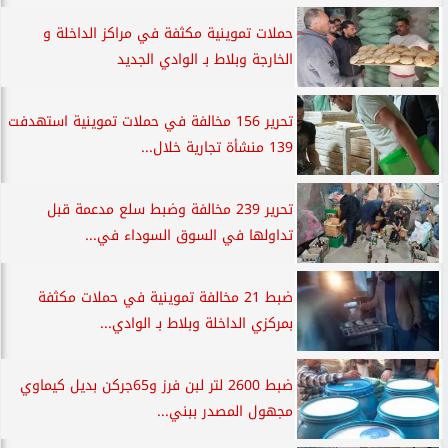
حملات تموينية مكثفة في مراكز الداخلة و
الخارجة وبلاط بـ الوادي الجديد
تحرير 156 مخالفة في حملات تموينية استهدفت
139 منشأة تجارية خلال...
تحرير 239 مخالفة وضبط سلع مدعمة قبل
تداولها في السوق السوداء في...
ضبط 21 مخالفة تموينية في حملات مكثفة
بمركزي الداخلة وبلاط بـ الوادي...
ضبط 2600 لتر لبن فرز و65جركن بديل كيماوي
مجهول المصدر ببني...