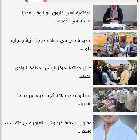
الدكتورة نهى فاروق أبو الوفا.. مديرًا
لمستشفى الأورام...
مصرع شخص في تصادم دراجة نارية وسيارة
على...
خلال جولتها بمركز باريس.. محافظ الوادي
الجديد...
ضبط ومصادرة 340 كجم لحوم غير صالحة
وتحرير...
مقتول ببندقية خرطوش.. العثور علي جثة شاب
وسط...