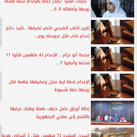
” جنايات المنيا” تصدر حكما بالإعدام شنقًا لقاتلة
زوجها وأطفاله الـ 6...
تقرير الطب الشرعي انتصر لشرفها ..تأييد حكم
إعدام شاب قتل عروسته يوم...
مذبحة أبو حزام .. الإعدام لـ4 متهمين قتلوا 11
شخصا وأصابوا 7...
الإعدام شنقا لربة منزل وعشيقها بتهمة قتل
زوجها خنقا بأسيوط
إحالة أوراق عامل خطف طفلة وهتك عرضها
بالأقصر إلى مفتي الجمهورية
السجن المشدد لـ7 متهمين بقتل 3 أشخاص بقرية