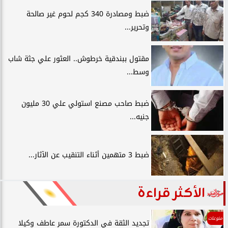
ضبط ومصادرة 340 كجم لحوم غير صالحة
وتحرير...
مقتول ببندقية خرطوش.. العثور علي جثة شاب
وسط...
ضبط صاحب مصنع استولي علي 30 مليون
جنيه...
ضبط 3 متهمين أثناء التنقيب عن الآثار...
الأكثر قراءة
منوعات
تجديد الثقة في الدكتورة سمر عاطف وكيلا