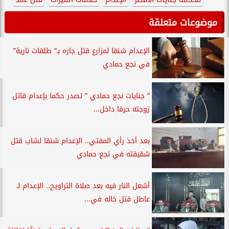
موضوعات متعلقة
الإعدام شنقا لمزارع قتل جاره بـ” طلقات نارية”
في نجع حمادي
” جنايات نجع حمادي ” تصدر حكما بإعدام قاتل
زوجته حرقا داخل...
بعد أخذ رأي المفتي.. الإعدام شنقا لشاب قتل
شقيقته في نجع حمادي
أشعل النار فيه بعد صلاة التراويح.. الإعدام لـ
عاطل قتل خاله في...