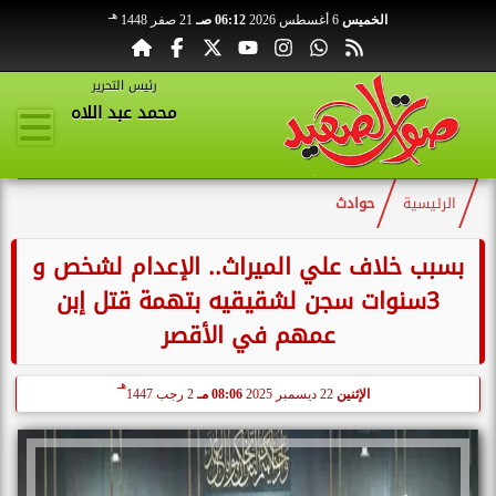
هـ
الخميس
6 أغسطس 2026
06:12 صـ
21 صفر 1448
رئيس التحرير
محمد عبد اللاه
الرئيسية
حوادث
بسبب خلاف علي الميراث.. الإعدام لشخص و
3سنوات سجن لشقيقيه بتهمة قتل إبن
عمهم في الأقصر
هـ
الإثنين
22 ديسمبر 2025
08:06 مـ
2 رجب 1447