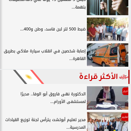
بتهمة...
ضبط 500 لتر لبن فاسد، وطن و400...
إصابة شخصين في انقلاب سيارة ملاكي بطريق
القاهرة...
الأكثر قراءة
أخبار
الدكتورة نهى فاروق أبو الوفا.. مديرًا
لمستشفى الأورام...
تعليم
مدير تعليم أبوتشت يترأس لجنة توزيع القيادات
المدرسية...