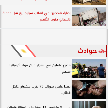
إصابة شخصين في انقلاب سيارة ربع نقل محملة
بالبضائع جنوب الأقصر
حوادث
مصرع عاملين في انفجار خزان مواد كيميائية
بمصنع...
ضبط عاطل بحوزته 75 طربة حشيش داخل
قطار...
حبس 3 متهمين 15 يومًا علي ذمةالتحقيقات