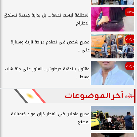
مقالات
المطلقة ليست تهمة... بل بداية جديدة تستحق
الاحترام
حوادث
مصرع شخص في تصادم دراجة نارية وسيارة
على...
حوادث
مقتول ببندقية خرطوش.. العثور علي جثة شاب
وسط...
آخر الموضوعات
مصرع عاملين في انفجار خزان مواد كيميائية
بمصنع...