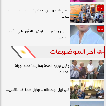
حوادث
مصرع شخص في تصادم دراجة نارية وسيارة
على...
حوادث
مقتول ببندقية خرطوش.. العثور علي جثة شاب
وسط...
آخر الموضوعات
وكيل وزارة الصحة بقنا يبدأ عمله بجولة
تفقدية...
في أول اجتماعاته .. وكيل صحة قنا يناقش...