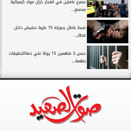
مصرع عاملين في انفجار خزان مواد كيميائية
بمصنع...
ضبط عاطل بحوزته 75 طربة حشيش داخل
قطار...
حبس 3 متهمين 15 يومًا علي ذمةالتحقيقات
بتهمة...