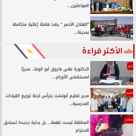
المواطنين...
”الهلال الأحمر ” ينفذ قافلة إغاثية متكاملة
بمدينة...
الأكثر قراءة
أخبار
الدكتورة نهى فاروق أبو الوفا.. مديرًا
لمستشفى الأورام...
تعليم
مدير تعليم أبوتشت يترأس لجنة توزيع القيادات
المدرسية...
مقالات
المطلقة ليست تهمة... بل بداية جديدة تستحق
الاحترام