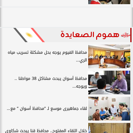
هموم الصعايدة
محافظ الفيوم يوجه بحل مشكلة تسريب مياه
الري...
محافظ أسوان يبحث مشاكل 38 مواطنا ..
ويوجه...
لقاء جماهيرى موسع لـ ”محافظ أسوان ” مع...
خلال اللقاء المفتوح.. محافظ قنا يبحث شكاوى