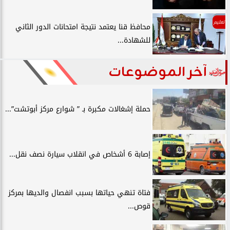
تعليم
محافظ قنا يعتمد نتيجة امتحانات الدور الثاني
للشهادة...
آخر الموضوعات
حملة إشغالات مكبرة بـ ” شوارع مركز أبوتشت”...
إصابة 6 أشخاص في انقلاب سيارة نصف نقل...
فتاة تنهي حياتها بسبب انفصال والديها بمركز
قوص...