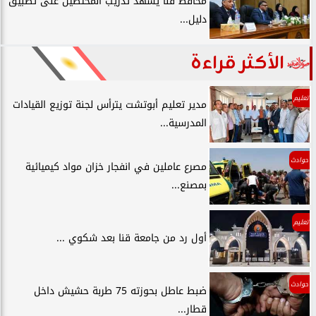
محافظ قنا يشهد تدريب المختصين على تطبيق
دليل...
الأكثر قراءة
تعليم
مدير تعليم أبوتشت يترأس لجنة توزيع القيادات
المدرسية...
حوادث
مصرع عاملين في انفجار خزان مواد كيميائية
بمصنع...
تعليم
أول رد من جامعة قنا بعد شكوي ...
حوادث
ضبط عاطل بحوزته 75 طربة حشيش داخل
قطار...