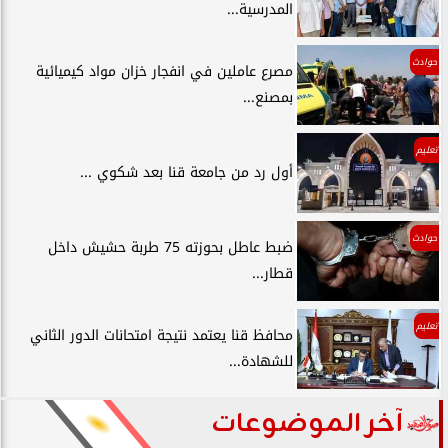
المدرسية...
حوادث
مصرع عاملين في انفجار خزان مواد كيميائية
بمصنع...
تعليم
أول رد من جامعة قنا بعد شكوي ...
حوادث
ضبط عاطل بحوزته 75 طربة حشيش داخل
قطار...
تعليم
محافظ قنا يعتمد نتيجة امتحانات الدور الثاني
للشهادة...
آخر الموضوعات