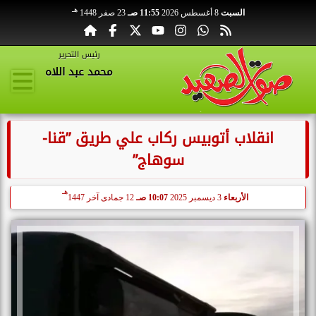
هـ
السبت
8 أغسطس 2026
11:55 صـ
23 صفر 1448
رئيس التحرير
محمد عبد اللاه
انقلاب أتوبيس ركاب علي طريق ”قنا-
سوهاج”
هـ
الأربعاء
3 ديسمبر 2025
10:07 صـ
12 جمادى آخر 1447