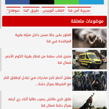
مديرية أمن قنا
انقلاب أتوبيس
طريق ”قنا
سوهاج”
موضوعات متعلقة
العثور على جثة مسن داخل منزله بقرية
المراشدة في قنا
مصرع شاب سقط من قطار بقرية الكوم الأحمر
شمال قنا
مقتل أخطر تاجر مخدرات في تبادل لإطلاق النار
مع الشرطة بمركز دشنا...
طلق ناري طائش يصيب طالبا أثناء ري أرضه
بمركز دشنا شمال قنا