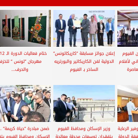
 الفيوم
إعلان جوائز مسابقة ”كاريكاتونس”
ني لأفلام
الدولية لفن الكاريكاتير والبورتريه
مهرجان ”تونس ” للخزف
عاصرة
الساخر بـ الفيوم
والحرف...
ير الرعاية
وزير الإسكان ومحافظ الفيوم
ضمن مبادرة ”حياة كريمة” ..
قة الدولة
يتفقدان توسعات محطة معالجة
الإسكان ومحافظ الفيوم يتف