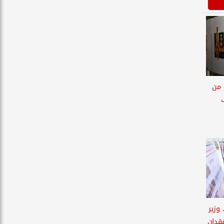
ختام فعاليات الدورة الـ 12 من
 وزير
قدان