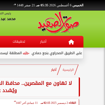
هـ
الخميس
6 أغسطس 2026
05:35 صـ
21 صفر 1448
رئيس التح
محمد عبد ا
أخبار
تحقيقات
على الطريق الصحراوي بنجع حمادي
المطلقة ليست تهمة... بل بداي
الرئيسية
أخبار
لا تهاون مع المقصرين.. محافظ الفي
ويُشدد ع
هـ
الثلاثاء
2 ديسمبر 2025
02:15 مـ
11 جمادى آخر 1447