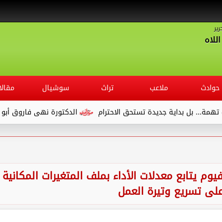
رير
للاه
حوادث
ملاعب
تراث
سوشيال
مقالا
ة جديدة تستحق الاحترام
الدكتورة نهى فاروق أبو الوفا.. مديرًا ل
وم يتابع معدلات الأداء بملف المتغيرات المكانية
لى تسريع وتيرة العمل