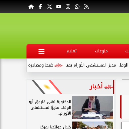
ت
منوعات
تعليم
مستشفى الأورام بقنا
ضبط ومصادرة 340 كجم لحوم غير صالحة وتحرير 39 مخالفة في المنيا
أخبار
الدكتورة نهى فاروق أبو
الوفا.. مديرًا لمستشفى
الأورام...
خلال جولتها بمركز