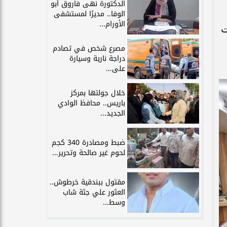
الدكتورة نهى فاروق أبو
الوفا.. مديرًا لمستشفى
الأورام...
ت
مصرع شخص في تصادم
دراجة نارية وسيارة
على...
خلال جولتها بمركز
باريس.. محافظ الوادي
الجديد...
ضبط ومصادرة 340 كجم
لحوم غير صالحة وتحرير...
مقتول ببندقية خرطوش..
العثور علي جثة شاب
وسط...