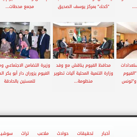
..
”كحك” بمركز يوسف الصديق
مجمع محطات...
تعدادات
محافظ الفيوم يناقش مع وفد
وزيرة التضامن الاجتماعي و
”الفيوم
وزارة التنمية المحلية آليات تطوير
الفيوم يزوران دار أبو بكر ا
 و”تونس
منظومة...
للمسنين بالحادقة
..
أخبار
تحقيقات
حوادث
ملاعب
تراث
سوشيا