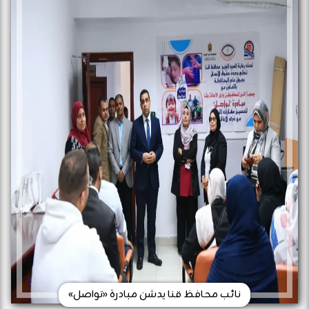
نائب محافظ قنا يدشن مبادرة «تواصل»