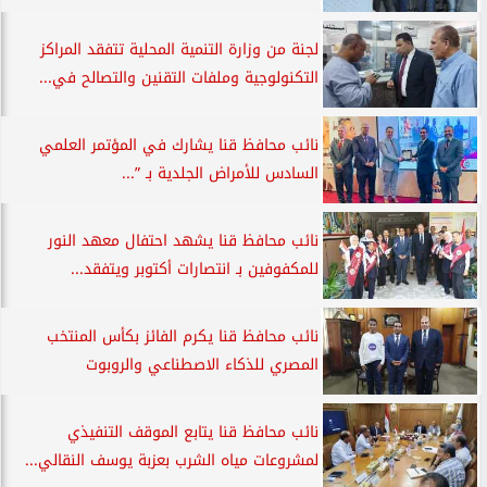
لجنة من وزارة التنمية المحلية تتفقد المراكز
التكنولوجية وملفات التقنين والتصالح في...
نائب محافظ قنا يشارك في المؤتمر العلمي
السادس للأمراض الجلدية بـ ”...
نائب محافظ قنا يشهد احتفال معهد النور
للمكفوفين بـ انتصارات أكتوبر ويتفقد...
نائب محافظ قنا يكرم الفائز بكأس المنتخب
المصري للذكاء الاصطناعي والروبوت
نائب محافظ قنا يتابع الموقف التنفيذي
لمشروعات مياه الشرب بعزبة يوسف النقالي...