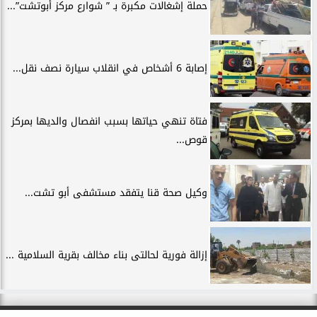
حملة إشغالات مكبرة بـ ” شوارع مركز أبوتشت”...
إصابة 6 أشخاص في انقلاب سيارة نصف نقل...
فتاة تنهي حياتها بسبب انفصال والديها بمركز
قوص...
وكيل صحة قنا يتفقد مستشفى أبو تشت...
إزالة فورية لحالتى بناء مخالف بقرية السلامية ...