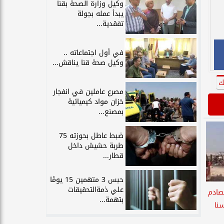
وكيل وزارة الصحة بقنا
يبدأ عمله بجولة
تفقدية...
في أول اجتماعاته ..
وكيل صحة قنا يناقش...
ك
مصرع عاملين في انفجار
خزان مواد كيميائية
بمصنع...
ضبط عاطل بحوزته 75
طربة حشيش داخل
قطار...
حبس 3 متهمين 15 يومًا
علي ذمةالتحقيقات
في تصادم
بتهمة...
نا