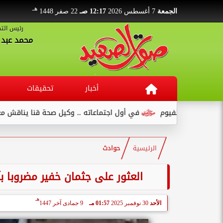
هـ
الجمعة
7 أغسطس 2026
12:17 صـ
22 صفر 1448
رئيس التح
محمد عبد ا
أخبار
تحقيقات
ع بالفيوم
في أول اجتماعاته .. وكيل صحة قنا يناقش مع عدد من ال
الرئيسية
حوادث
العثور على جثمان خفير مضروبا ب
هـ
الأحد
30 نوفمبر 2025
01:57 مـ
9 جمادى آخر 1447