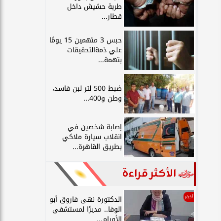
طربة حشيش داخل
قطار...
حبس 3 متهمين 15 يومًا
علي ذمةالتحقيقات
بتهمة...
ضبط 500 لتر لبن فاسد،
وطن و400...
إصابة شخصين في
انقلاب سيارة ملاكي
بطريق القاهرة...
الأكثر قراءة
أخبار
الدكتورة نهى فاروق أبو
الوفا.. مديرًا لمستشفى
الأورام...