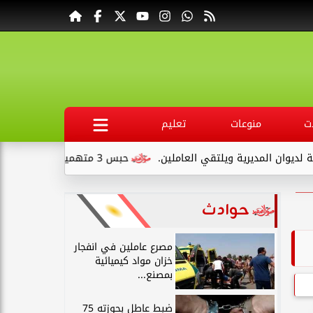
ت
منوعات
تعليم
لمديرية ويلتقي العاملين.
حبس 3 متهمين 15 يومًا علي ذمةالتحقيقات بتهمة التنقيب عن الآثار داخل...
حوادث
مصرع عاملين في انفجار
خزان مواد كيميائية
بمصنع...
ضبط عاطل بحوزته 75