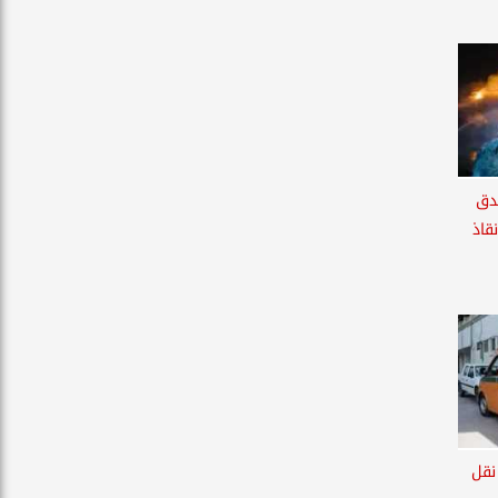
دق
قاذ
نقل