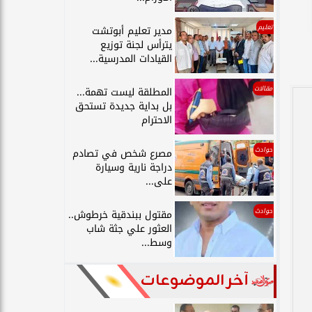
تعليم
مدير تعليم أبوتشت
يترأس لجنة توزيع
القيادات المدرسية...
مقالات
المطلقة ليست تهمة...
بل بداية جديدة تستحق
الاحترام
حوادث
مصرع شخص في تصادم
دراجة نارية وسيارة
على...
حوادث
مقتول ببندقية خرطوش..
العثور علي جثة شاب
وسط...
آخر الموضوعات