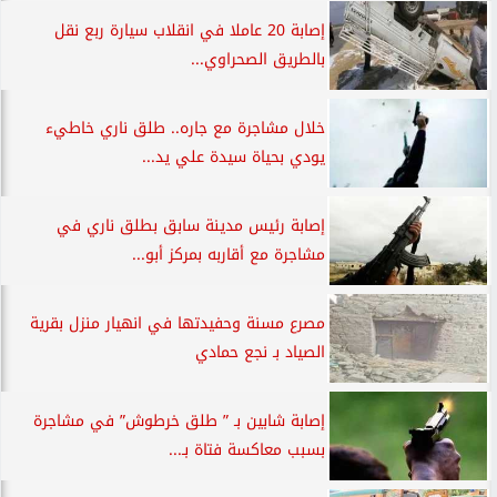
إصابة 20 عاملا في انقلاب سيارة ربع نقل
بالطريق الصحراوي...
خلال مشاجرة مع جاره.. طلق ناري خاطيء
يودي بحياة سيدة علي يد...
إصابة رئيس مدينة سابق بطلق ناري في
مشاجرة مع أقاربه بمركز أبو...
مصرع مسنة وحفيدتها في انهيار منزل بقرية
الصياد بـ نجع حمادي
إصابة شابين بـ ” طلق خرطوش” في مشاجرة
بسبب معاكسة فتاة بـ...