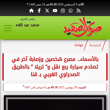
هـ
الأحد
9 أغسطس 2026
05:28 صـ
24 صفر 1448
رئيس التحرير
محمد عبد اللاه
الرئيسية
حوادث
بالأسماء.. مصرع شخصين وإصابة آخر في
تصادم سيارة ربع نقل و” تريلا ” بالطريق
الصحراوي الغربي بـ قنا
هـ
السبت
29 نوفمبر 2025
09:39 صـ
8 جمادى آخر 1447