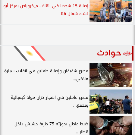
إصابة 15 شخصا في انقلاب ميكروباص بمركز أبو
تشت شمال قنا
حوادث
مصرع شقيقان وإصابة طفلين في انقلاب سيارة
ملاكي...
مصرع عاملين في انفجار خزان مواد كيميائية
بمصنع...
ضبط عاطل بحوزته 75 طربة حشيش داخل
قطار...