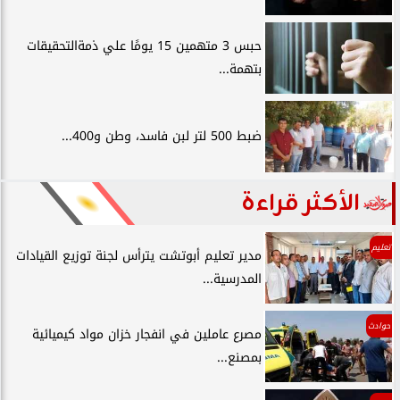
حبس 3 متهمين 15 يومًا علي ذمةالتحقيقات
بتهمة...
ضبط 500 لتر لبن فاسد، وطن و400...
الأكثر قراءة
تعليم
مدير تعليم أبوتشت يترأس لجنة توزيع القيادات
المدرسية...
حوادث
مصرع عاملين في انفجار خزان مواد كيميائية
بمصنع...