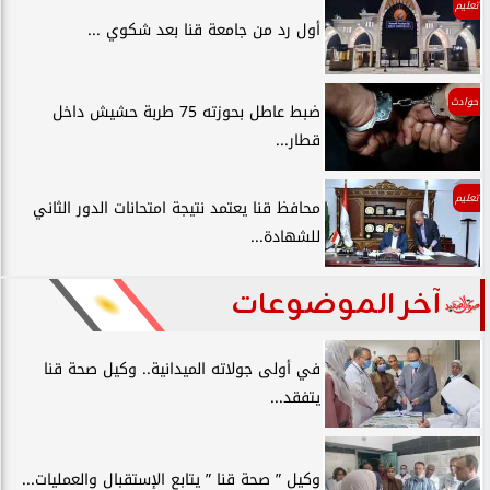
تعليم
أول رد من جامعة قنا بعد شكوي ...
حوادث
ضبط عاطل بحوزته 75 طربة حشيش داخل
قطار...
تعليم
محافظ قنا يعتمد نتيجة امتحانات الدور الثاني
للشهادة...
آخر الموضوعات
في أولى جولاته الميدانية.. وكيل صحة قنا
يتفقد...
وكيل ” صحة قنا ” يتابع الإستقبال والعمليات...