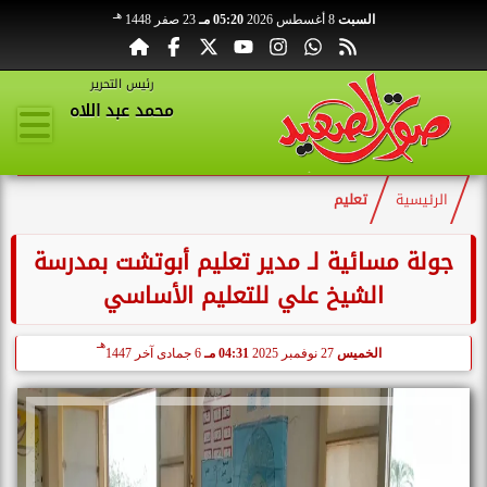
هـ
السبت
8 أغسطس 2026
05:20 مـ
23 صفر 1448
رئيس التحرير
محمد عبد اللاه
الرئيسية
تعليم
جولة مسائية لـ مدير تعليم أبوتشت بمدرسة
الشيخ علي للتعليم الأساسي
هـ
الخميس
27 نوفمبر 2025
04:31 مـ
6 جمادى آخر 1447