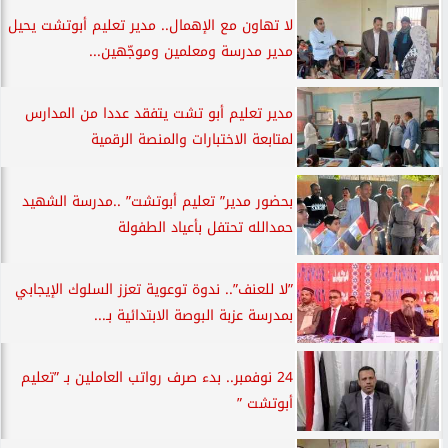
لا تهاون مع الإهمال.. مدير تعليم أبوتشت يحيل
مدير مدرسة ومعلمين وموجّهين...
مدير تعليم أبو تشت يتفقد عددا من المدارس
لمتابعة الاختبارات والمنصة الرقمية
بحضور مدير” تعليم أبوتشت” ..مدرسة الشهيد
حمدالله تحتفل بأعياد الطفولة
”لا للعنف”.. ندوة توعوية تعزز السلوك الإيجابي
بمدرسة عزبة البوصة الابتدائية بـ...
24 نوفمبر.. بدء صرف رواتب العاملين بـ ”تعليم
أبوتشت ”