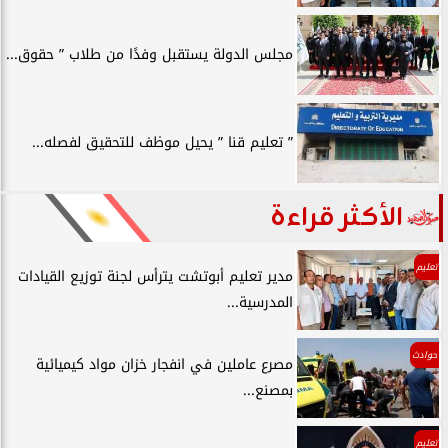
مجلس الدولة يستقبل وفدًا من طلاب ” حقوق...
” تعليم قنا ” يحيل موظف للتحقيق لفصله...
الأكثر قراءة
تعليم
مدير تعليم أبوتشت يترأس لجنة توزيع القيادات
المدرسية...
حوادث
مصرع عاملين في انفجار خزان مواد كيميائية
بمصنع...
تعليم