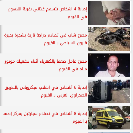
إصابة 4 اشخاص بتسمم غذائي بقرية اللاهون
في الفيوم
مصرع شاب في تصادم دراجة نارية بشجرة بحيرة
قارون السياحي بـ الفيوم
مصرع عامل صعقا بالكهرباء أثناء تشغيله موتور
مياه في الفيوم
إصابة 6 أشخاص في انقلاب ميكروباص بالطريق
الصحراوي الغربي بـ الفيوم
إصابة 8 أشخاص في تصادم سيارتين بمركز إطسا
بـ الفيوم