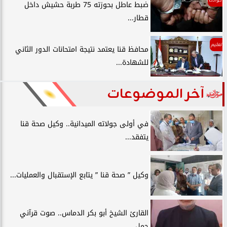
ضبط عاطل بحوزته 75 طربة حشيش داخل
قطار...
تعليم
محافظ قنا يعتمد نتيجة امتحانات الدور الثاني
للشهادة...
آخر الموضوعات
في أولى جولاته الميدانية.. وكيل صحة قنا
يتفقد...
وكيل ” صحة قنا ” يتابع الإستقبال والعمليات...
القارئ الشيخ أبو بكر الدماس.. صوت قرآني
حمل...