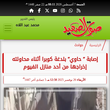
هـ
الجمعة
7 أغسطس 2026
08:11 مـ
22 صفر 1448
رئيس التحرير
محمد عبد اللاه
الرئيسية
حوادث
إصابة ” حاوي” بلدغة كوبرا أثناء محاولته
إخراجها من أحد منازل الفيوم
هـ
الأربعاء
26 نوفمبر 2025
12:50 مـ
5 جمادى آخر 1447