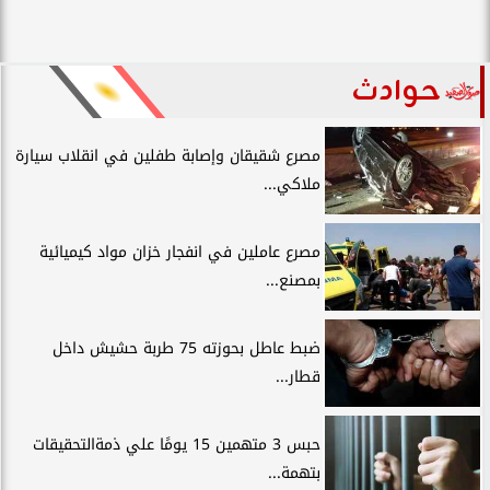
حوادث
مصرع شقيقان وإصابة طفلين في انقلاب سيارة
ملاكي...
مصرع عاملين في انفجار خزان مواد كيميائية
بمصنع...
ضبط عاطل بحوزته 75 طربة حشيش داخل
قطار...
حبس 3 متهمين 15 يومًا علي ذمةالتحقيقات
بتهمة...