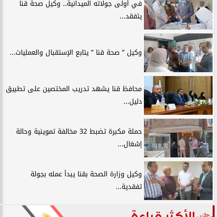
في أولى جولاته الميدانية.. وكيل صحة قنا
يتفقد...
وكيل ” صحة قنا ” يتابع الإستقبال والعمليات...
محافظ قنا يشهد تدريب المختصين على تطبيق
دليل...
حملة مكبرة تضبط 32 مخالفة تموينية وحالة
إشغال...
وكيل وزارة الصحة بقنا يبدأ عمله بجولة
تفقدية...
الأكثر قراءة