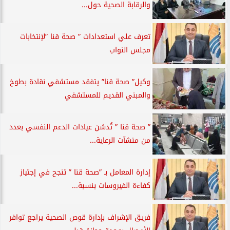
والرقابة الصحية حول...
تعرف علي استعدادات ” صحة قنا ”لإنتخابات
مجلس النواب
وكيل” صحة قنا” يتفقد مستشفي نقادة بطوخ
والمبني القديم للمستشفي
” صحة قنا ” تُدشن عيادات الدعم النفسي بعدد
من منشآت الرعاية...
إدارة المعامل بـ ”صحة قنا ” تنجح في إجتياز
كفاءة الفيروسات بنسبة...
فريق الإشراف بإدارة قوص الصحية يراجع توافر