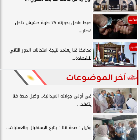
حوادث
ضبط عاطل بحوزته 75 طربة حشيش داخل
قطار...
تعليم
محافظ قنا يعتمد نتيجة امتحانات الدور الثاني
للشهادة...
آخر الموضوعات
في أولى جولاته الميدانية.. وكيل صحة قنا
يتفقد...
وكيل ” صحة قنا ” يتابع الإستقبال والعمليات...