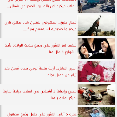
انقلاب ميكروباص بالطريق الصحراوي شمال...
قطاع طرق.. مجهولون يقتلون شابا بطلق ناري
ويصيبوا صديقيه لسرقتهم بمركز...
كشف لغز العثور علي رضيع حديث الولادة بأحد
الشوارع شمال قنا
الحزن القاتل.. أزمة قلبية تودي بحياة مُسن بعد
أيام من مقتل نجله...
مصرع وإصابة 3 أشخاص في انقلاب دراجة بخارية
بمركز نقادة بـ قنا
عمره 5 أيام.. العثور على طفل رضيع مجهول