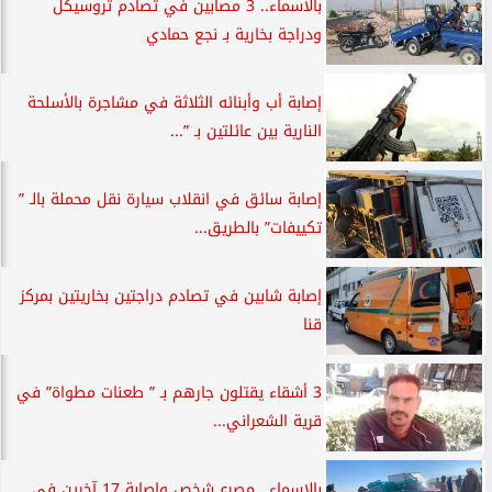
بالأسماء.. 3 مصابين في تصادم تروسيكل
ودراجة بخارية بـ نجع حمادي
إصابة أب وأبنائه الثلاثة في مشاجرة بالأسلحة
النارية بين عائلتين بـ ”...
إصابة سائق في انقلاب سيارة نقل محملة بالـ ”
تكييفات” بالطريق...
إصابة شابين في تصادم دراجتين بخاريتين بمركز
قنا
3 أشقاء يقتلون جارهم بـ ” طعنات مطواة” في
قرية الشعراني...
بالاسماء.. مصرع شخص وإصابة 17 آخرين في