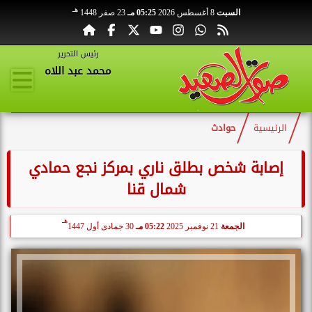
هـ
السبت
8 أغسطس 2026
05:25 مـ
23 صفر 1448
رئيس التحرير
محمد عبد اللاه
الرئيسية
حوادث
إصابة شخص بطلق ناري بمركز نجع حمادي
شمال قنا
هـ
الجمعة
21 نوفمبر 2025
05:22 مـ
30 جمادى أول 1447