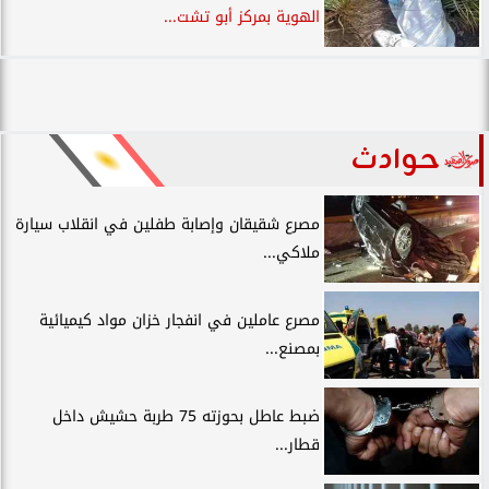
الهوية بمركز أبو تشت...
حوادث
مصرع شقيقان وإصابة طفلين في انقلاب سيارة
ملاكي...
مصرع عاملين في انفجار خزان مواد كيميائية
بمصنع...
ضبط عاطل بحوزته 75 طربة حشيش داخل
قطار...