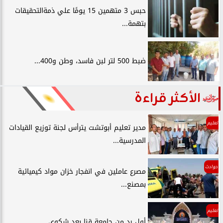
حبس 3 متهمين 15 يومًا علي ذمةالتحقيقات
بتهمة...
ضبط 500 لتر لبن فاسد، وطن و400...
الأكثر قراءة
تعليم
مدير تعليم أبوتشت يترأس لجنة توزيع القيادات
المدرسية...
حوادث
مصرع عاملين في انفجار خزان مواد كيميائية
بمصنع...
تعليم
أول رد من جامعة قنا بعد شكوي ...