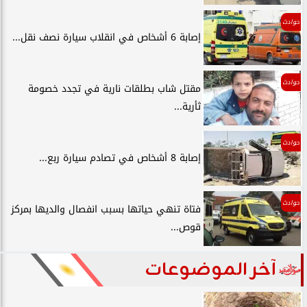
حوادث
إصابة 6 أشخاص في انقلاب سيارة نصف نقل...
حوادث
مقتل شاب بطلقات نارية في تجدد خصومة
ثأرية...
حوادث
إصابة 8 أشخاص في تصادم سيارة ربع...
حوادث
فتاة تنهي حياتها بسبب انفصال والديها بمركز
قوص...
آخر الموضوعات