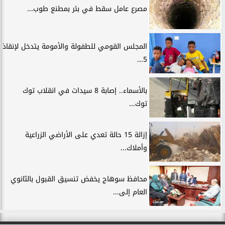
مصرع عامل سقط في بئر بمطنع طوب...
المجلس القومي للطفولة والأمومة يتدخل لإنقاذ
5...
بالأسماء.. إصابة 8 سيدات في انقلاب توك
توك...
إزالة 15 حالة تعدي على الأراضي الزراعية
وأملاك...
محافظ سوهاج يخفض تنسيق القبول بالثانوي
العام إلى...