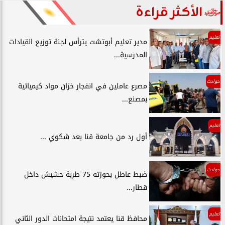
الأكثر قراءة
تعليم
مدير تعليم أبوتشت يترأس لجنة توزيع القيادات
المدرسية...
حوادث
مصرع عاملين في انفجار خزان مواد كيميائية
بمصنع...
تعليم
أول رد من جامعة قنا بعد شكوي ...
حوادث
ضبط عاطل بحوزته 75 طربة حشيش داخل
قطار...
تعليم
محافظ قنا يعتمد نتيجة امتحانات الدور الثاني