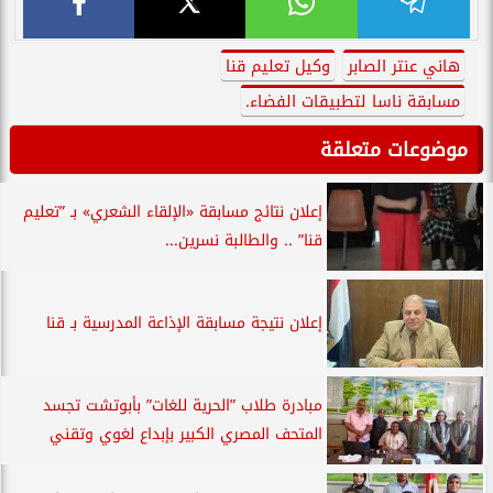
هاني عنتر الصابر
وكيل تعليم قنا
مسابقة ناسا لتطبيقات الفضاء.
موضوعات متعلقة
إعلان نتائج مسابقة «الإلقاء الشعري» بـ ”تعليم
قنا” .. والطالبة نسرين...
إعلان نتيجة مسابقة الإذاعة المدرسية بـ قنا
مبادرة طلاب ”الحرية للغات” بأبوتشت تجسد
المتحف المصري الكبير بإبداع لغوي وتقني