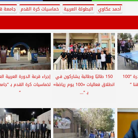
أحمد عكاوي
البطولة العربية
خماسيات كرة القدم
جامعة قن
انطلاق فعاليات مبادرة ”100
150 طالبًا وطالبة يشاركون في
إجراء قرعة الدورة العربية ال
نا ”
انطلاق فعاليات «100 يوم رياضة»
لخماسيات كرة القدم بـ ”جامع
بـ ”...
”