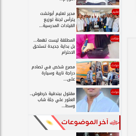
تعليم
مدير تعليم أبوتشت
يترأس لجنة توزيع
القيادات المدرسية...
مقالات
المطلقة ليست تهمة...
بل بداية جديدة تستحق
الاحترام
حوادث
مصرع شخص في تصادم
دراجة نارية وسيارة
على...
حوادث
مقتول ببندقية خرطوش..
العثور علي جثة شاب
وسط...
آخر الموضوعات