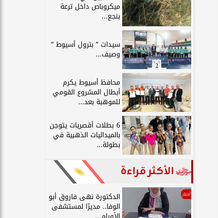
ميكروباص داخل ترعة
بنجع...
سيدات ” بترول أسيوط ”
وصيف...
محافظ أسيوط يكرم
أبطال المشروع القومي
للموهبة بعد...
6 بطلات أقصريات يتوجن
بالميداليات الذهبية في
بطولة...
الأكثر قراءة
أخبار
الدكتورة نهى فاروق أبو
الوفا.. مديرًا لمستشفى
الأورام...