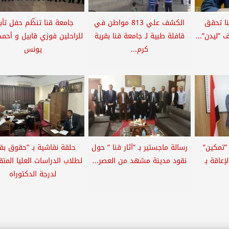
نا تحقق
الكشف علي 813 مواطن في
جامعة قنا تنظّم حفل تأب
قافلة طبية لـ جامعة قنا بقرية
للراحلين فوزي قابيل و أحم
كرم...
يونس
 ”تمكين”
رسالة ماجستير بـ ”آثار قنا ” حول
حلقة نقاشية بـ ”حقوق بقن
عاقة بـ
نقود مدينة مشهد من العصر...
لطلاب الدراسات العليا المت
لدرجة الدكتوراه