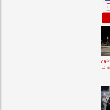
ا
عشرين
ة قنا