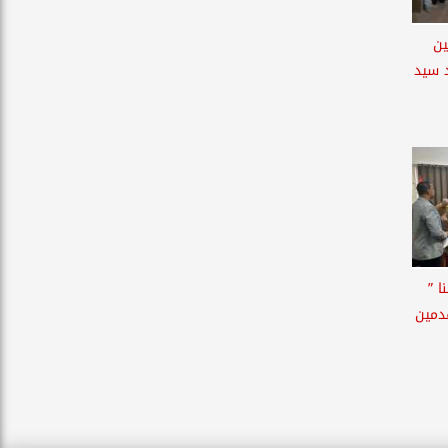
ين
د سيد
ا ”
قدمين