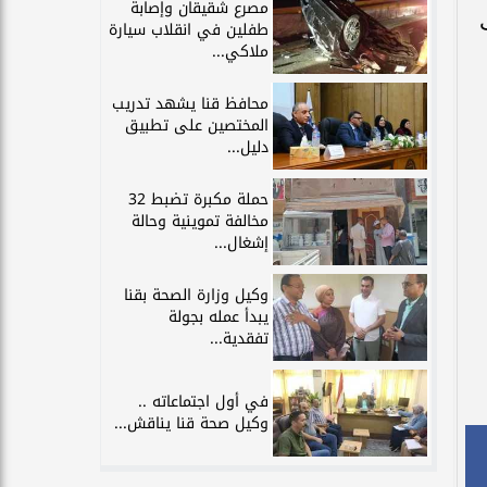
مصرع شقيقان وإصابة
طفلين في انقلاب سيارة
ملاكي...
محافظ قنا يشهد تدريب
المختصين على تطبيق
دليل...
حملة مكبرة تضبط 32
مخالفة تموينية وحالة
إشغال...
وكيل وزارة الصحة بقنا
يبدأ عمله بجولة
تفقدية...
في أول اجتماعاته ..
وكيل صحة قنا يناقش...