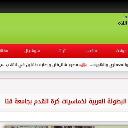
رير
للاه
حوادث
ملاعب
تراث
سوشيال
مقالا
ي والهوية...
مصرع شقيقان وإصابة طفلين في انقلاب سيارة ملاك
لبطولة العربية لخماسيات كرة القدم بجامعة قنا