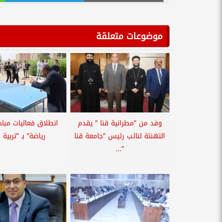
موضوعات متعلقة
وفد من ”مطرانية قنا ” يقدم
التهنئة لنائب رئيس ”جامعة قنا
رياضة” بـ ”تربية ق
”...