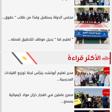
مجلس الدولة يستقبل وفدًا من طلاب ” حقوق...
” تعليم قنا ” يحيل موظف للتحقيق لفصله...
الأكثر قراءة
تعليم
مدير تعليم أبوتشت يترأس لجنة توزيع القيادات
المدرسية...
حوادث
مصرع عاملين في انفجار خزان مواد كيميائية
بمصنع...