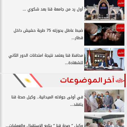
تعليم
أول رد من جامعة قنا بعد شكوي ...
حوادث
ضبط عاطل بحوزته 75 طربة حشيش داخل
قطار...
تعليم
محافظ قنا يعتمد نتيجة امتحانات الدور الثاني
للشهادة...
آخر الموضوعات
في أولى جولاته الميدانية.. وكيل صحة قنا
يتفقد...
وكيل ” صحة قنا ” يتابع الإستقبال والعمليات...