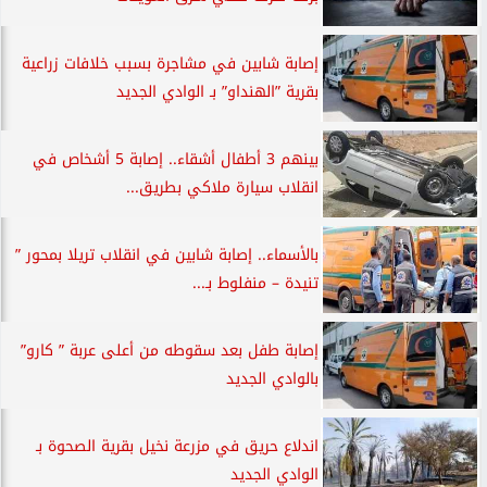
إصابة شابين في مشاجرة بسبب خلافات زراعية
بقرية ”الهنداو” بـ الوادي الجديد
بينهم 3 أطفال أشقاء.. إصابة 5 أشخاص في
انقلاب سيارة ملاكي بطريق...
بالأسماء.. إصابة شابين في انقلاب تريلا بمحور ”
تنيدة – منفلوط بـ...
إصابة طفل بعد سقوطه من أعلى عربة ” كارو”
بالوادي الجديد
اندلاع حريق في مزرعة نخيل بقرية الصحوة بـ
الوادي الجديد