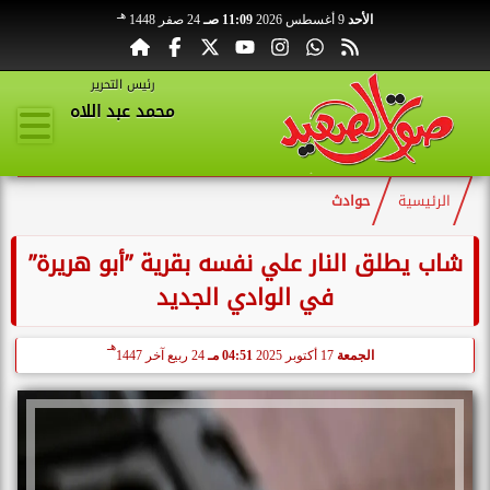
هـ
الأحد
9 أغسطس 2026
11:09 صـ
24 صفر 1448
رئيس التحرير
محمد عبد اللاه
الرئيسية
حوادث
شاب يطلق النار علي نفسه بقرية ”أبو هريرة”
في الوادي الجديد
هـ
الجمعة
17 أكتوبر 2025
04:51 مـ
24 ربيع آخر 1447