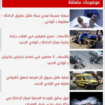
موضوعات متعلقة
سيارة مسرعة تودي بحياة طفل بطريق الداخلة –
منفلوط بـ الوادي...
بالأسماء.. مصرع شقيقين في انقلاب دراجة
بخارية بمركز الداخلة بـ الوادي الجديد
بالأسماء.. 3 مصابين في تصادم دراجتين بخاريتين
بـ الوادي الجديد
إصابة طفل بحروق إثر تعرضه لصعق كهربائي
بمنزله في الوادي الجديد
غرق سائق بالوحدة المحلية لمركز الداخلة في
بركة صرف صحي شرق العوينات