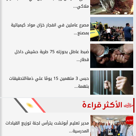
ملاكي...
مصرع عاملين في انفجار خزان مواد كيميائية
بمصنع...
ضبط عاطل بحوزته 75 طربة حشيش داخل
قطار...
حبس 3 متهمين 15 يومًا علي ذمةالتحقيقات
بتهمة...
الأكثر قراءة
تعليم
مدير تعليم أبوتشت يترأس لجنة توزيع القيادات
المدرسية...