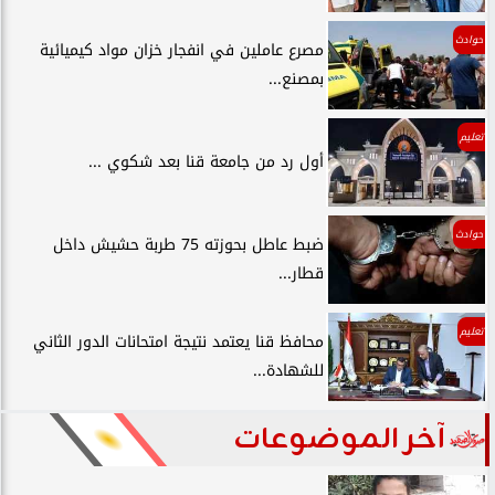
حوادث
مصرع عاملين في انفجار خزان مواد كيميائية
بمصنع...
تعليم
أول رد من جامعة قنا بعد شكوي ...
حوادث
ضبط عاطل بحوزته 75 طربة حشيش داخل
قطار...
تعليم
محافظ قنا يعتمد نتيجة امتحانات الدور الثاني
للشهادة...
آخر الموضوعات