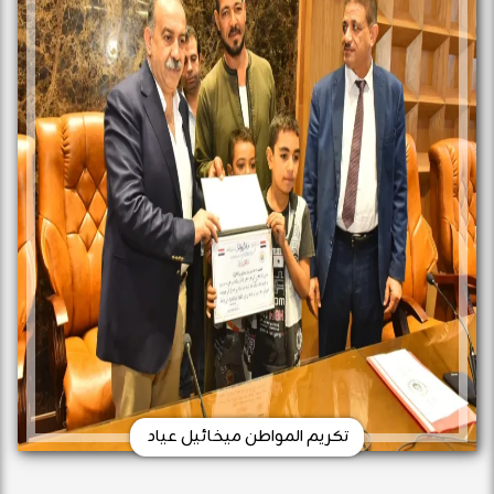
تكريم المواطن ميخائيل عياد