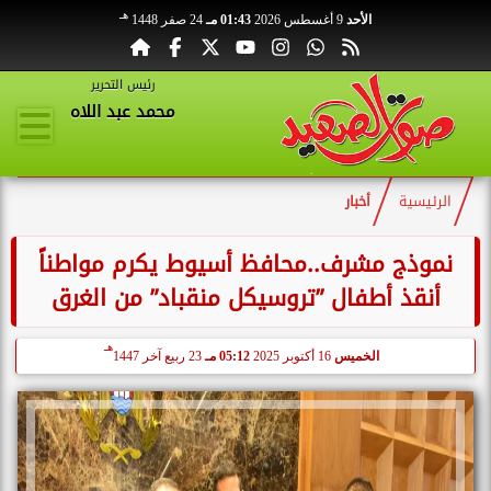
هـ
الأحد
9 أغسطس 2026
01:43 مـ
24 صفر 1448
رئيس التحرير
محمد عبد اللاه
الرئيسية
أخبار
نموذج مشرف..محافظ أسيوط يكرم مواطناً
أنقذ أطفال ”تروسيكل منقباد” من الغرق
هـ
الخميس
16 أكتوبر 2025
05:12 مـ
23 ربيع آخر 1447