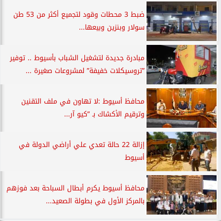
ضبط 3 محطات وقود لتجميع أكثر من 53 طن
سولار وبنزين وبيعها...
مبادرة جديدة لتشغيل الشباب بأسيوط .. توفير
”تروسيكلات خفيفة” لمشروعات صغيرة ...
محافظ أسيوط :لا تهاون في ملف التقنين
وترقيم الأكشاك بـ ”كيو آر...
إزالة 22 حالة تعدي علي أراضي الدولة في
أسيوط
محافظ أسيوط يكرم أبطال السباحة بعد فوزهم
بالمركز الأول في بطولة الصعيد...