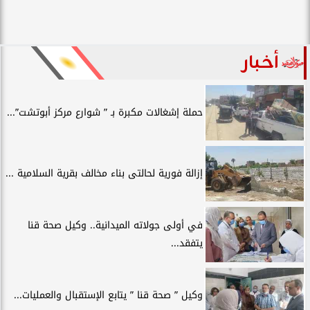
أخبار
حملة إشغالات مكبرة بـ ” شوارع مركز أبوتشت”...
إزالة فورية لحالتى بناء مخالف بقرية السلامية ...
في أولى جولاته الميدانية.. وكيل صحة قنا
يتفقد...
وكيل ” صحة قنا ” يتابع الإستقبال والعمليات...