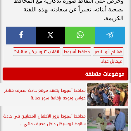
وحرص على التقاط صورة تذكارية مع المحافظ
بصحبة أبنائه، تعبيراً عن سعادته بهذه اللفتة
الكريمة.
هشام أبو النصر
محافظ أسيوط
انقلاب ”تروسيكل منقباد”
ميخايل عياد
موضوعات متعلقة
محافظ أسيوط يتفقد موقع حادث مصرف قناطر
حواس ويوجه بإقامة سور حماية
محافظ أسيوط يزور الأطفال المصابين في حادث
سقوط تروسيكل داخل مصرف مائي...