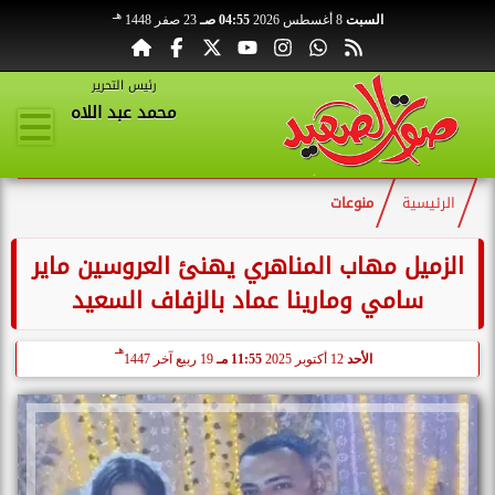
هـ
السبت
8 أغسطس 2026
04:55 صـ
23 صفر 1448
رئيس التحرير
محمد عبد اللاه
الرئيسية
منوعات
الزميل مهاب المناهري يهنئ العروسين ماير
سامي ومارينا عماد بالزفاف السعيد
هـ
الأحد
12 أكتوبر 2025
11:55 مـ
19 ربيع آخر 1447