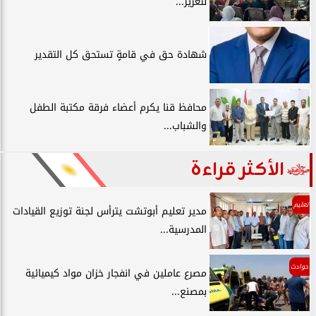
لتعزيز...
شهادة حق في قامةٍ تستحق كل التقدير
محافظ قنا يكرم أعضاء فرقة مكتبة الطفل
والشباب...
الأكثر قراءة
تعليم
مدير تعليم أبوتشت يترأس لجنة توزيع القيادات
المدرسية...
حوادث
مصرع عاملين في انفجار خزان مواد كيميائية
بمصنع...