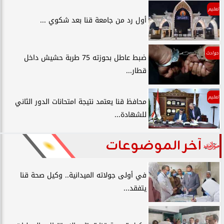
تعليم
أول رد من جامعة قنا بعد شكوي ...
حوادث
ضبط عاطل بحوزته 75 طربة حشيش داخل
قطار...
تعليم
محافظ قنا يعتمد نتيجة امتحانات الدور الثاني
للشهادة...
آخر الموضوعات
في أولى جولاته الميدانية.. وكيل صحة قنا
يتفقد...