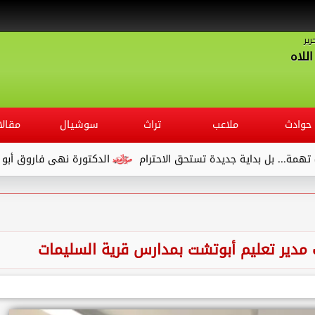
رير
للاه
حوادث
ملاعب
تراث
سوشيال
مقالا
بداية جديدة تستحق الاحترام
الدكتورة نهى فاروق أبو الوفا.. مدير
ت مدير تعليم أبوتشت بمدارس قرية السليمات