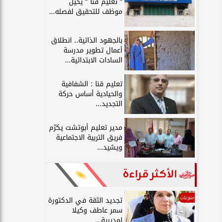
” تعليم قنا ” يحيل
موظف للتحقيق لفصله...
بالجهود الذاتية.. انطلاق
أعمال تطوير مدرسة
السادات الابتدائية...
تعليم قنا : الشفافية
والحيادية أساس حركة
التجديد...
مدير تعليم أبوتشت يكرّم
فريق التربية الاجتماعية
ويشيد...
الأكثر قراءة
منوعات
تجديد الثقة في الدكتورة
سمر عاطف وكيلا
لمديرية...