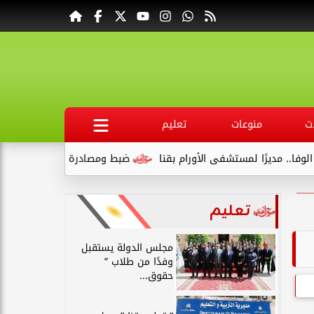
ت
منوعات
تعليم
ًا لمستشفى الأورام بقنا
ضبط ومصادرة 340 كجم لحوم غير صالحة وتحرير 39 مخالفة في المنيا
تعليم
مجلس الدولة يستقبل
وفدًا من طلاب ”
حقوق...