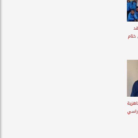
قد
 ختام
اهزية
دراسي