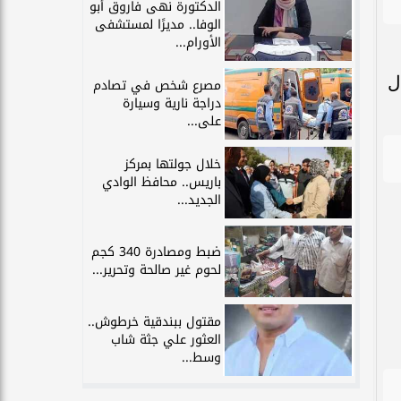
الدكتورة نهى فاروق أبو
الوفا.. مديرًا لمستشفى
الأورام...
ل
مصرع شخص في تصادم
دراجة نارية وسيارة
على...
خلال جولتها بمركز
باريس.. محافظ الوادي
الجديد...
ضبط ومصادرة 340 كجم
لحوم غير صالحة وتحرير...
مقتول ببندقية خرطوش..
العثور علي جثة شاب
وسط...