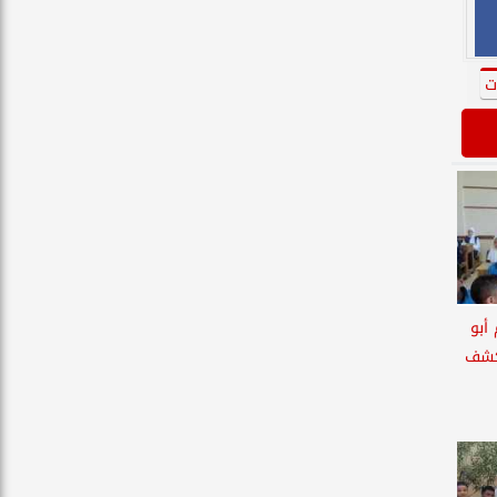
ت
 أبو
كشف