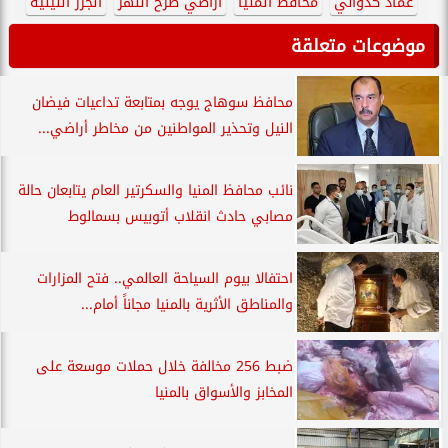
عماد كدواني
محافظ المنيا
أراضي طرح النهر
الجزر النيلية
موضوعات متعلقة
محافظ سوهاج يوجه بمتابعة تداعيات فيضان
النيل وتحذير المواطنين من مخاطر أراضي...
نائب محافظ المنيا والسكرتير العام يتابعان حالة
مصابي حادث انقلاب أتوبيس بسمالوط
احتفالا بيوم السياحة العالمي.. فتح المزارات
والمناطق الأثرية بالمنيا مجاناً أمام...
ضبط 256 مخالفة خلال حملات موسعة على
المخابز والأسواق بالمنيا