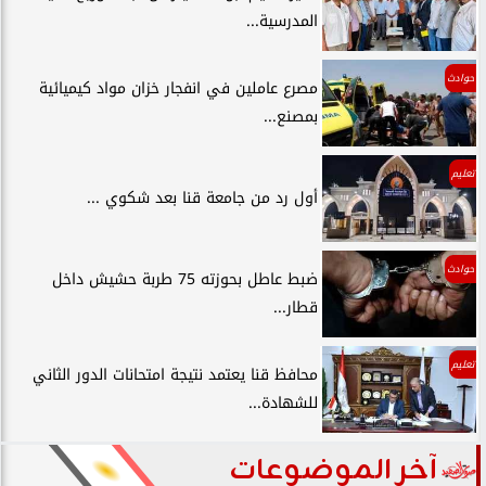
المدرسية...
حوادث
مصرع عاملين في انفجار خزان مواد كيميائية
بمصنع...
تعليم
أول رد من جامعة قنا بعد شكوي ...
حوادث
ضبط عاطل بحوزته 75 طربة حشيش داخل
قطار...
تعليم
محافظ قنا يعتمد نتيجة امتحانات الدور الثاني
للشهادة...
آخر الموضوعات