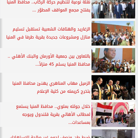
نقلة نوعية لتنظيم حركة الركاب.. محافظ المنيا
يفتتح مجمع المواقف المطوّر ...
الزغاريد والهتافات الشعبية تستقبل تسليم
منازل ومشروعات جديدة بقرية طرفا في المنيا
بالتعاون بين جمعية الأورمان والبنك الأهلي ..
محافظ المنيا يسلم 45 منزلاً...
الزميل مهاب المناهري يهنئ محافظ المنيا
بتخرج كريمته من كلية الإعلام
خلال جولته بملوي.. محافظ المنيا يستمع
لمطالب الأهالي بقرية قلندول ويوجه
بمساعدات...
ضبط طن ونصف لحوم غير صالحة للاستهلاك