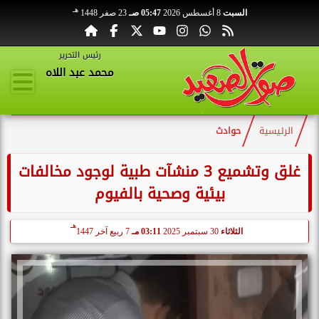
هـ
السبت
8 أغسطس 2026
05:47 صـ
23 صفر 1448
رئيس التحرير
محمد عبد اللاه
الرئيسية
حوادث
غلق وتشميع 3 منشآت طبية لوجود مخالفات
بيئية وصحية بالفيوم
هـ
الثلاثاء
30 سبتمبر 2025
03:11 مـ
7 ربيع آخر 1447