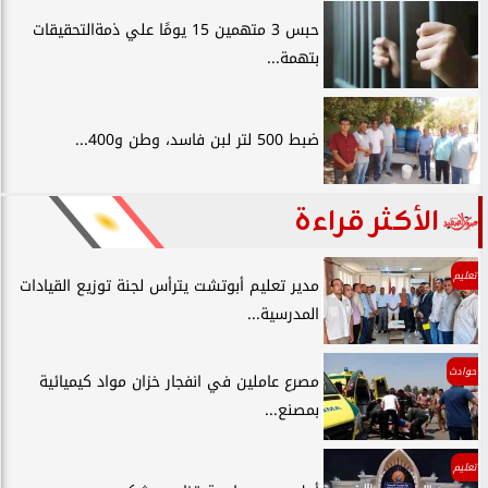
حبس 3 متهمين 15 يومًا علي ذمةالتحقيقات
بتهمة...
ضبط 500 لتر لبن فاسد، وطن و400...
الأكثر قراءة
تعليم
مدير تعليم أبوتشت يترأس لجنة توزيع القيادات
المدرسية...
حوادث
مصرع عاملين في انفجار خزان مواد كيميائية
بمصنع...
تعليم