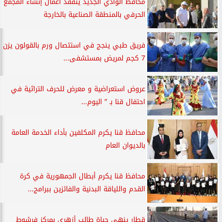
محافظ الوادي الجديد يتفقد أعمال إنشاء المجمع
الحرفي بالمنطقة الصناعية بالخارجة
فريق طبي ينجج في استئصال ورم بالقولون يزن
7 كجم لمريض بمستشفى...
عروض استعراضية و معرض للحرف التراثية في
احتفال قنا بـ ” اليوم...
محافظ قنا يكرم المكلفين بأداء الخدمة العامة
بالديوان العام
محافظ قنا يكرم أبطال الجمهورية في كرة
القدم واللياقة البدنية والفائزين ببرامج...
قطار ينهي حياة طالب أزهري بمركز فرشوط