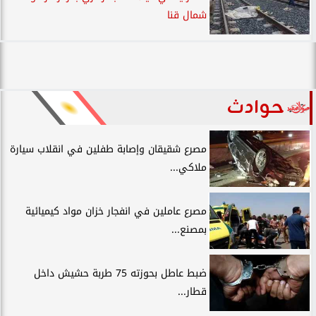
شمال قنا
حوادث
مصرع شقيقان وإصابة طفلين في انقلاب سيارة
ملاكي...
مصرع عاملين في انفجار خزان مواد كيميائية
بمصنع...
ضبط عاطل بحوزته 75 طربة حشيش داخل
قطار...