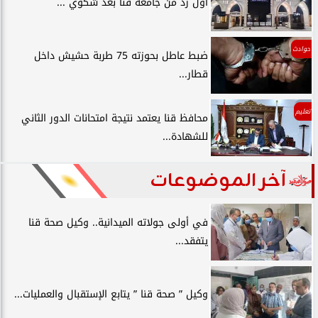
أول رد من جامعة قنا بعد شكوي ...
حوادث
ضبط عاطل بحوزته 75 طربة حشيش داخل
قطار...
تعليم
محافظ قنا يعتمد نتيجة امتحانات الدور الثاني
للشهادة...
آخر الموضوعات
في أولى جولاته الميدانية.. وكيل صحة قنا
يتفقد...
وكيل ” صحة قنا ” يتابع الإستقبال والعمليات...