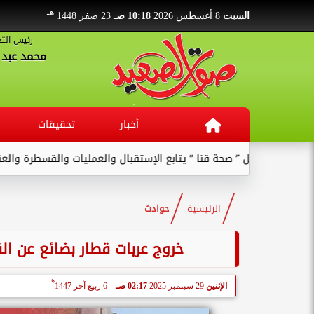
هـ
السبت
8 أغسطس 2026
10:18 صـ
23 صفر 1448
رئيس التح
محمد عبد ا
أخبار
تحقيقات
وكيل ” صحة قنا ” يتابع الإستقبال والعمليات والقسطرة والعنايات ب
الرئيسية
حوادث
خروج عربات قطار بضائع عن ال
هـ
الإثنين
29 سبتمبر 2025
02:17 صـ
6 ربيع آخر 1447