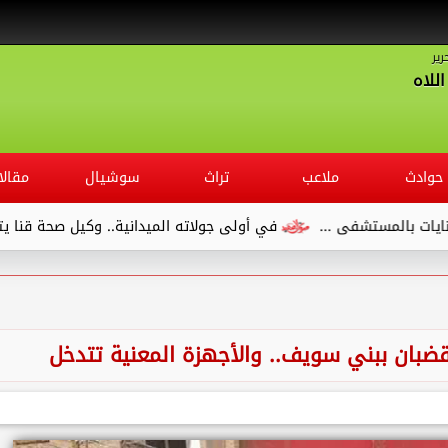
رير
للاه
حوادث
ملاعب
تراث
سوشيال
مقالا
المستشفى ...
في أولى جولاته الميدانية.. وكيل صحة قنا يتفقد 
قضبان ببني سويف.. والأجهزة المعنية تتدخل