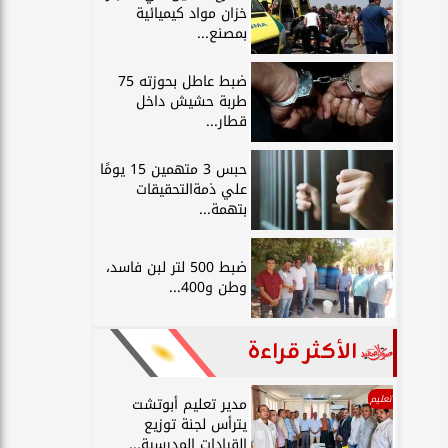
خزان مواد كيميائية
بمصنع...
ضبط عاطل بحوزته 75
طربة حشيش داخل
قطار...
حبس 3 متهمين 15 يومًا
علي ذمةالتحقيقات
بتهمة...
ضبط 500 لتر لبن فاسد،
وطن و400...
الأكثر قراءة
تعليم
مدير تعليم أبوتشت
يترأس لجنة توزيع
القيادات المدرسية...