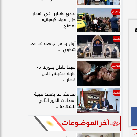
حوادث
مصرع عاملين في انفجار
خزان مواد كيميائية
بمصنع...
تعليم
أول رد من جامعة قنا بعد
شكوي ...
حوادث
ضبط عاطل بحوزته 75
طربة حشيش داخل
قطار...
تعليم
محافظ قنا يعتمد نتيجة
امتحانات الدور الثاني
للشهادة...
آخر الموضوعات
ف