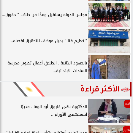
مجلس الدولة يستقبل وفدًا من طلاب ” حقوق...
” تعليم قنا ” يحيل موظف للتحقيق لفصله...
بالجهود الذاتية.. انطلاق أعمال تطوير مدرسة
السادات الابتدائية...
الأكثر قراءة
أخبار
الدكتورة نهى فاروق أبو الوفا.. مديرًا
لمستشفى الأورام...
تعليم
مدير تعليم أبوتشت يترأس لجنة توزيع القيادات