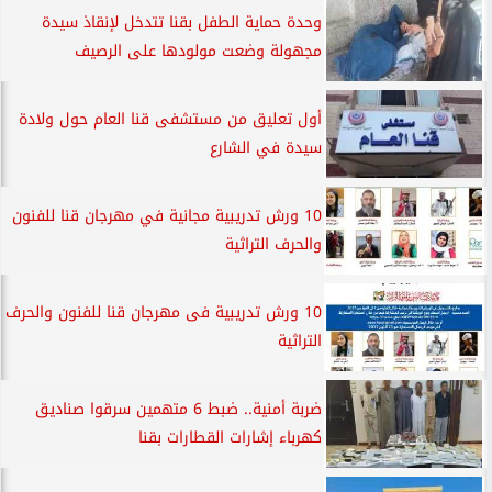
وحدة حماية الطفل بقنا تتدخل لإنقاذ سيدة
مجهولة وضعت مولودها على الرصيف
أول تعليق من مستشفى قنا العام حول ولادة
سيدة في الشارع
10 ورش تدريبية مجانية في مهرجان قنا للفنون
والحرف التراثية
10 ورش تدريبية فى مهرجان قنا للفنون والحرف
التراثية
ضربة أمنية.. ضبط 6 متهمين سرقوا صناديق
كهرباء إشارات القطارات بقنا