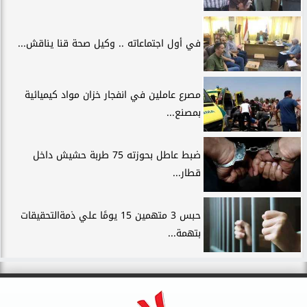
في أول اجتماعاته .. وكيل صحة قنا يناقش...
مصرع عاملين في انفجار خزان مواد كيميائية
بمصنع...
ضبط عاطل بحوزته 75 طربة حشيش داخل
قطار...
حبس 3 متهمين 15 يومًا علي ذمةالتحقيقات
بتهمة...