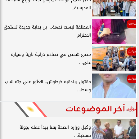
المدرسية...
مقالات
المطلقة ليست تهمة... بل بداية جديدة تستحق
الاحترام
حوادث
مصرع شخص في تصادم دراجة نارية وسيارة
على...
حوادث
مقتول ببندقية خرطوش.. العثور علي جثة شاب
وسط...
آخر الموضوعات
وكيل وزارة الصحة بقنا يبدأ عمله بجولة
تفقدية...