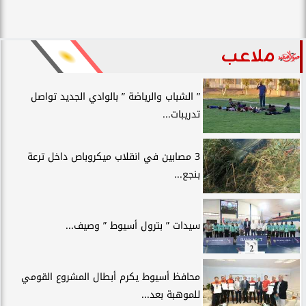
ملاعب
” الشباب والرياضة ” بالوادي الجديد تواصل
تدريبات...
3 مصابين في انقلاب ميكروباص داخل ترعة
بنجع...
سيدات ” بترول أسيوط ” وصيف...
محافظ أسيوط يكرم أبطال المشروع القومي
للموهبة بعد...